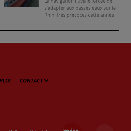
La navigation fluviale forcée de
s’adapter aux basses eaux sur le
Rhin, très précoces cette année
PLOI
CONTACT