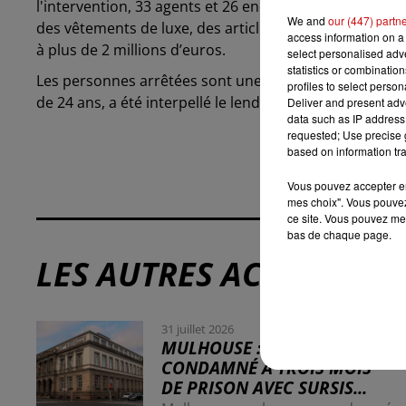
l'intervention, 33 agents et 26 enquêteurs se sont rendus
We and
our (447) partn
des vêtements de luxe, des articles de maroquinerie, d
access information on a 
à plus de 2 millions d’euros.
select personalised ad
statistics or combinatio
Les personnes arrêtées sont une femme de 47 ans, son m
profiles to select person
de 24 ans, a été interpellé le lendemain.
Deliver and present adv
data such as IP address 
requested; Use precise g
based on information tra
Vous pouvez accepter en 
mes choix". Vous pouvez
ce site. Vous pouvez met
bas de chaque page.
LES AUTRES ACTUALITÉS
31 juillet 2026
MULHOUSE : UN HOMME
CONDAMNÉ À TROIS MOIS
DE PRISON AVEC SURSIS...