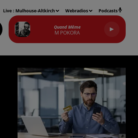
Live :
Mulhouse-Altkirch
Webradios
Podcasts
Quand Même
M POKORA