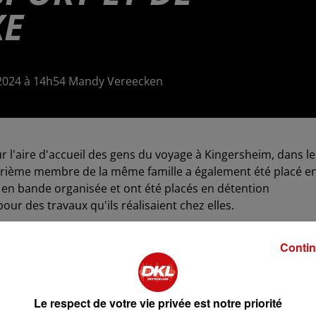
XE
re 2024 à 14h54 Mandy Vereecken
 l'aire d'accueil des gens du voyage à Kingersheim, dans le
atrième membre de la même famille a également été placé e
 en bande organisée et ont été placés en détention
our des travaux qu'ils réalisaient chez elles.
 la rénovation immobilière, la couverture et la zinguerie,
nt des travaux à leur domicile. Parfois, ils leur faisaient
Contin
qu'ils pouvaient bénéficier de primes pour couvrir les coûts
Le respect de votre vie privée est notre priorité
tifiées, toutes résidant dans le Haut-Rhin. Le mardi de