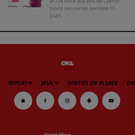
la 77e Foire aux vins de Colmar
ouvre ses portes pendant 10
jours
REPLAY
JEUX
SORTIES EN ALSACE
EM
Quand Même