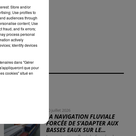
erest: Store and/or
mé
tising; Use profiles to
tand audiences through
personalise content; Use
gé
 fraud, and fix errors;
 may process personal
mation actively
vices; Identify devices
rtenaires dans "Gérer
s'appliqueront que pour
les cookies" situé en
30 juillet 2026
LA NAVIGATION FLUVIALE
FORCÉE DE S’ADAPTER AUX
BASSES EAUX SUR LE...