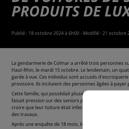
PRODUITS DE LU
Publié : 18 octobre 2024 à 6h00 - Modifié : 21 octob
La gendarmerie de Colmar a arrêté trois personnes sur
Haut-Rhin, le mardi 15 octobre. Le lendemain, un qu
garde à vue. Ces individus sont accusés d'escroquerie
provisoire. Ils incitaient des personnes âgées à payer p
Cette famille, qui possédait plusieurs entreprises dans
faisait pression sur des seniors pour qu'ils entreprenne
croire que leur toiture était infestée de parasites ou 
des travaux.
Après une enquête de 18 mois, 66 victimes ont été iden