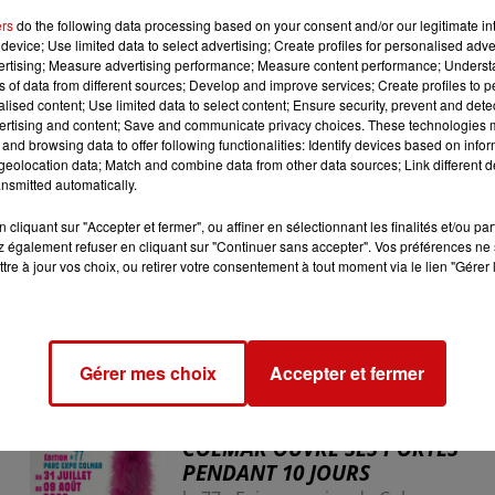
 sur l'aire d'accueil. Sur place, ils ont saisi huit véhicules,
ers
do the following data processing based on your consent and/or our legitimate int
es bijoux ainsi que 565 000 € en liquide, pour un total esti
device; Use limited data to select advertising; Create profiles for personalised adver
vertising; Measure advertising performance; Measure content performance; Unders
ns of data from different sources; Develop and improve services; Create profiles to 
ari de 46 ans, et leur fils de 22 ans. Leur autre enfant, â
alised content; Use limited data to select content; Ensure security, prevent and detect
ertising and content; Save and communicate privacy choices. These technologies
and browsing data to offer following functionalities: Identify devices based on infor
eolocation data; Match and combine data from other data sources; Link different de
nsmitted automatically.
cliquant sur "Accepter et fermer", ou affiner en sélectionnant les finalités et/ou pa
 également refuser en cliquant sur "Continuer sans accepter". Vos préférences ne 
tre à jour vos choix, ou retirer votre consentement à tout moment via le lien "Gérer 
Gérer mes choix
Accepter et fermer
31 juillet 2026
LA 77E FOIRE AUX VINS DE
COLMAR OUVRE SES PORTES
PENDANT 10 JOURS