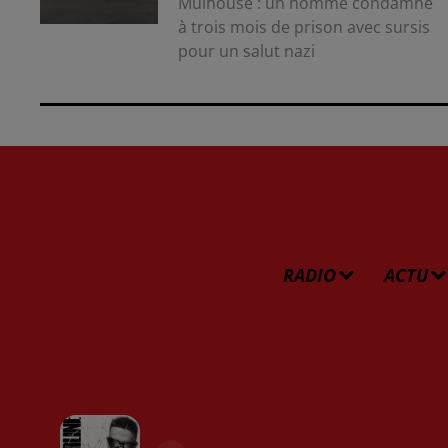
Mulhouse : un homme condamné
à trois mois de prison avec sursis
pour un salut nazi
RADIO
ACTU