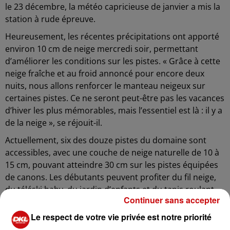
le 23 décembre, la météo capricieuse de janvier a mis la
station à rude épreuve.
Heureusement, les récentes précipitations ont apporté
environ 10 cm de neige mercredi soir, permettant
d’améliorer les conditions sur les pistes. « Grâce à cette
neige fraîche et au froid annoncé pour encore deux
nuits, nous allons renforcer le manteau neigeux sur
certaines pistes. Ce ne seront peut-être pas les vacances
d’hiver les plus mémorables, mais l’essentiel est là : il y a
de la neige », se réjouit-il.
Actuellement, six des douze pistes du domaine sont
accessibles, avec une couche de neige naturelle de 10 à
15 cm, pouvant atteindre 30 cm sur les pistes équipées
de canons. Les débutants peuvent profiter du fil neige,
du téléski baby, du jardin d’enfants et du tapis roulant,
Continuer sans accepter
accessibles les après-midis.
Le respect de votre vie privée est notre priorité
Pour l’instant, aucune nouvelle chute de neige n’est