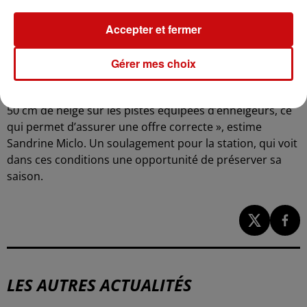
boule". De plus, les trois sessions nocturnes
hebdomadaires sont maintenues.
Accepter et fermer
Sur les 17 pistes du domaine, six restent ouvertes. Les
secteurs Bronner et Deybach sont fermés, et deux
Gérer mes choix
pistes vertes ont été sacrifiées pour redistribuer la neige
et en garder d’autres praticables. « Nous avons environ
50 cm de neige sur les pistes équipées d’enneigeurs, ce
qui permet d’assurer une offre correcte », estime
Sandrine Miclo. Un soulagement pour la station, qui voit
dans ces conditions une opportunité de préserver sa
saison.
LES AUTRES ACTUALITÉS