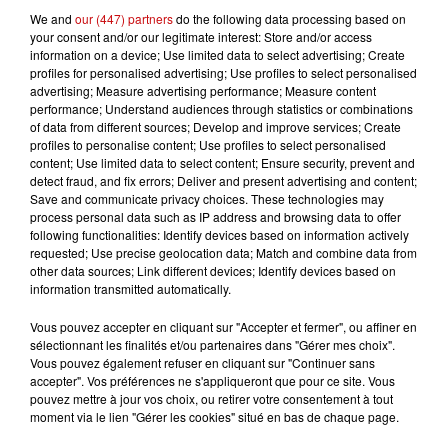
prévue, et la station espère tenir jusqu’à la fin des
We and
our (447) partners
do the following data processing based on
vacances scolaires. « Nous proposons d’autres activités,
your consent and/or our legitimate interest: Store and/or access
mais ce que les visiteurs attendent avant tout, c’est la
information on a device; Use limited data to select advertising; Create
profiles for personalised advertising; Use profiles to select personalised
neige », souligne Patrice Perrin. En revanche, les
advertising; Measure advertising performance; Measure content
sessions nocturnes ne seront pas maintenues cette
performance; Understand audiences through statistics or combinations
saison.
of data from different sources; Develop and improve services; Create
profiles to personalise content; Use profiles to select personalised
À la station du Schnepfenried, la situation est similaire. «
content; Use limited data to select content; Ensure security, prevent and
L’ouverture à Noël a été une réussite. Actuellement,
detect fraud, and fix errors; Deliver and present advertising and content;
Save and communicate privacy choices. These technologies may
l’affluence est plus faible que d’habitude, mais nous
process personal data such as IP address and browsing data to offer
observons l’arrivée des vacanciers », note Sandrine
following functionalities: Identify devices based on information actively
Miclo, co-gérante du domaine. Contrairement au Lac
requested; Use precise geolocation data; Match and combine data from
other data sources; Link different devices; Identify devices based on
Blanc, l’épisode neigeux de la semaine a été moins
information transmitted automatically.
généreux, n’apportant qu’une fine couche.
Vous pouvez accepter en cliquant sur "Accepter et fermer", ou affiner en
« Il est tombé moins de neige qu’en plaine, mais cela a
sélectionnant les finalités et/ou partenaires dans "Gérer mes choix".
suffi à rassurer les skieurs et à les attirer sur les pistes »,
Vous pouvez également refuser en cliquant sur "Continuer sans
accepter". Vos préférences ne s'appliqueront que pour ce site. Vous
explique-t-elle. La station mise également sur d’autres
pouvez mettre à jour vos choix, ou retirer votre consentement à tout
activités, comme les soirées luges sur la piste Pingouins
moment via le lien "Gérer les cookies" situé en bas de chaque page.
(sur réservation) et le nouveau parcours "Roule ma