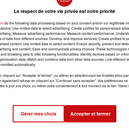
ion Arame, qui aide les enfants hospitalisés à Hautepierre.
Le respect de votre vie privée est notre priorité
 au château d'Isenbourg, est ouvert à tous, y compris aux
un de participer selon ses capacités. Les coureurs partiront
ers
do the following data processing based on your consent and/or our legitimate int
device; Use limited data to select advertising; Create profiles for personalised adver
vertising; Measure advertising performance; Measure content performance; Unders
Scott Pipeband de Wintzfelden et du groupe Toanui de
ns of data from different sources; Develop and improve services; Create profiles to 
lle polyvalente sera marquée par des animations musicales,
alised content; Use limited data to select content; Ensure security, prevent and detect
attwiller.
ertising and content; Save and communicate privacy choices. These technologies
and browsing data to offer following functionalities: Identify devices based on infor
légère seront disponibles pour les participants et les
eolocation data; Match and combine data from other data sources; Link different de
nsmitted automatically.
cliquant sur "Accepter et fermer", ou affiner en sélectionnant les finalités et/ou pa
 également refuser en cliquant sur "Continuer sans accepter". Vos préférences ne 
tre à jour vos choix, ou retirer votre consentement à tout moment via le lien "Gérer 
Gérer mes choix
Accepter et fermer