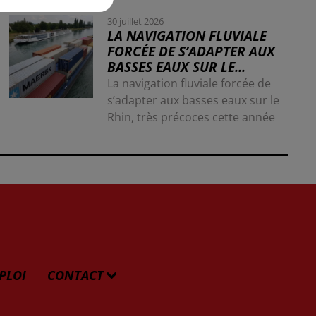
30 juillet 2026
LA NAVIGATION FLUVIALE
FORCÉE DE S’ADAPTER AUX
BASSES EAUX SUR LE...
La navigation fluviale forcée de
s’adapter aux basses eaux sur le
Rhin, très précoces cette année
PLOI
CONTACT