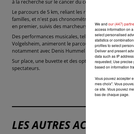
à la recherche sur le cancer du cerveau et à l'associat
Le parcours de 5 km, reliant les remparts de Rouffach
familles, et n'est pas chronométré, permettant à chac
We and
our (447) partn
en premier, suivis des marcheurs à partir de 10 h 35.
access information on a 
select personalised ad
Des performances musicales, telles que celles du Be 
statistics or combinatio
Volgelsheim, animeront le parcours. L'arrivée à la sa
profiles to select person
notamment avec Denis Hummel et les Tempo Kids de W
Deliver and present adv
data such as IP address 
Sur place, une buvette et des options de restauration 
requested; Use precise g
based on information tra
spectateurs.
Vous pouvez accepter en 
mes choix". Vous pouvez
ce site. Vous pouvez met
bas de chaque page.
LES AUTRES ACTUALITÉS