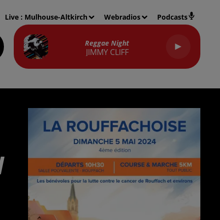
Live :
Mulhouse-Altkirch
Webradios
Podcasts
Reggae Night
JIMMY CLIFF
H