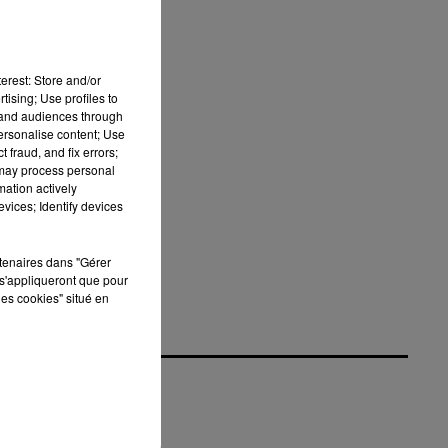
erest: Store and/or
tising; Use profiles to
tand audiences through
personalise content; Use
 fraud, and fix errors;
 may process personal
mation actively
vices; Identify devices
rtenaires dans "Gérer
s'appliqueront que pour
les cookies" situé en