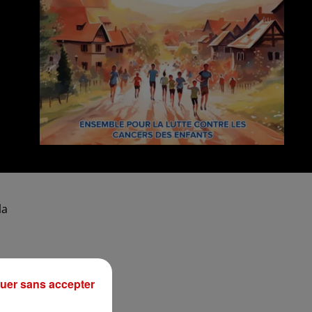
la
ur
uer sans accepter
t