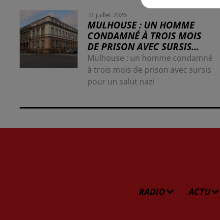
31 juillet 2026
MULHOUSE : UN HOMME
CONDAMNÉ À TROIS MOIS
DE PRISON AVEC SURSIS...
Mulhouse : un homme condamné
à trois mois de prison avec sursis
pour un salut nazi
RADIO
ACTU