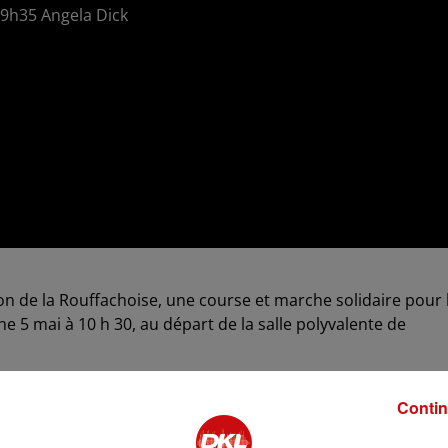
à 9h35 Angela Dick
ion de la Rouffachoise, une course et marche solidaire pour 
che 5 mai à 10 h 30, au départ de la salle polyvalente de
contre le cancer de Rouffach et environs, avec le soutien du
r le nombre de participants de l'année précédente, avec po
Contin
nt a permis de récolter 11 000 € l'année dernière, bénéfician