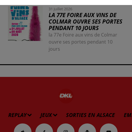
31 juillet 2026
LA 77E FOIRE AUX VINS DE
COLMAR OUVRE SES PORTES
PENDANT 10 JOURS
la 77e Foire aux vins de Colmar
ouvre ses portes pendant 10
jours
REPLAY
JEUX
SORTIES EN ALSACE
EM