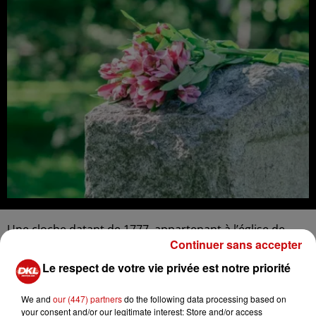
Une cloche datant de 1777, appartenant à l’église de
Continuer sans accepter
Triembach-au-Val, avait été retirée en 1983 et installée
sur un socle dans un petit square voisin.
Le respect de votre vie privée est notre priorité
Bien qu’ayant traversé les deux guerres sans encombre,
We and
our (447) partners
do the following data processing based on
elle a été volée dans la nuit du 26 au 27 janvier. Pesant
your consent and/or our legitimate interest: Store and/or access