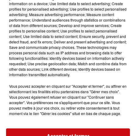
environ 200 kg, elle était placée près du monument aux
information on a device; Use limited data to select advertising; Create
morts.
profiles for personalised advertising; Use profiles to select personalised
advertising; Measure advertising performance; Measure content
Ornée de l’inscription
"Gloria In Excelsis Deo"
et décorée
performance; Understand audiences through statistics or combinations
of data from different sources; Develop and improve services; Create
de deux angelots, la cloche présentait une fissure
profiles to personalise content; Use profiles to select personalised
verticale.
content; Use limited data to select content; Ensure security, prevent and
detect fraud, and fix errors; Deliver and present advertising and content;
Le maire, Gérard Debauchez, a signalé le vol en
Save and communicate privacy choices. These technologies may
déposant plainte auprès de la gendarmerie de Villé.
process personal data such as IP address and browsing data to offer
following functionalities: Identify devices based on information actively
requested; Use precise geolocation data; Match and combine data from
other data sources; Link different devices; Identify devices based on
information transmitted automatically.
Vous pouvez accepter en cliquant sur "Accepter et fermer", ou affiner en
sélectionnant les finalités et/ou partenaires dans "Gérer mes choix".
Vous pouvez également refuser en cliquant sur "Continuer sans
LES AUTRES ACTUALITÉS
accepter". Vos préférences ne s'appliqueront que pour ce site. Vous
pouvez mettre à jour vos choix, ou retirer votre consentement à tout
moment via le lien "Gérer les cookies" situé en bas de chaque page.
31 juillet 2026
MULHOUSE : UN HOMME
CONDAMNÉ À TROIS MOIS DE
PRISON AVEC SURSIS...
Accepter et fermer