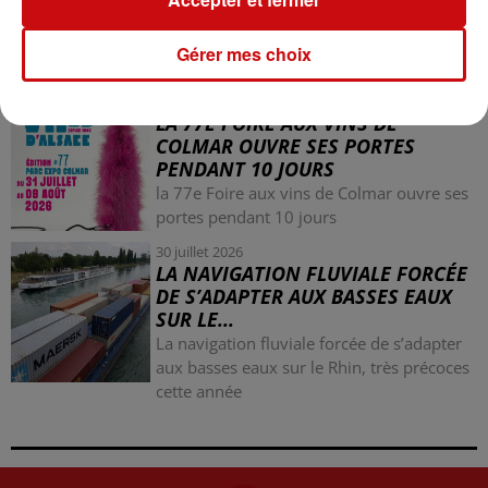
Mulhouse : un homme condamné à trois
mois de prison avec sursis pour un salut
Gérer mes choix
nazi
31 juillet 2026
LA 77E FOIRE AUX VINS DE
COLMAR OUVRE SES PORTES
PENDANT 10 JOURS
la 77e Foire aux vins de Colmar ouvre ses
portes pendant 10 jours
30 juillet 2026
LA NAVIGATION FLUVIALE FORCÉE
DE S’ADAPTER AUX BASSES EAUX
SUR LE...
La navigation fluviale forcée de s’adapter
aux basses eaux sur le Rhin, très précoces
cette année