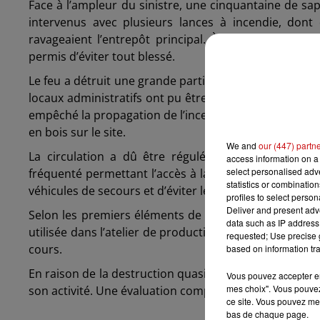
Face à l’ampleur du sinistre, une cinquantaine de sa
intervenus avec plusieurs lances à incendie, dont 
ravageaient l’entrepôt principal. À leur arrivée, le
permis d’éviter tout blessé.
Le feu a détruit une grande partie du bâtiment de pro
locaux administratifs ont pu être préservés grâce à 
empêché la propagation de l’incendie vers la végétat
en bois sur le site.
We and
our (447) partn
La circulation a dû être régulée dans le secteur
access information on a 
select personalised ad
fréquenté permettant l’accès à la commune. Les forces 
statistics or combinatio
véhicules de secours et d’éviter les ralentissements i
profiles to select person
Deliver and present adv
Selon les premiers éléments de l’enquête, l’incendie
data such as IP address 
utilisée dans l’atelier de production. Cette hypothèse
requested; Use precise g
cours.
based on information tra
En raison de la destruction quasi totale de l’atelier d
Vous pouvez accepter en 
mes choix". Vous pouvez
son activité. Une évaluation complète des dégâts doit 
ce site. Vous pouvez met
bas de chaque page.