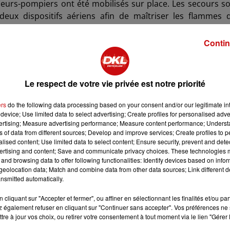
peurs-pompiers ont été mobilisés sur place. Les secours s
deux dispositifs aériens afin de maîtriser les flammes 
s employés de l’entreprise avaient déjà été évacués, ce qu
Contin
duction, d’une superficie d’environ 1 200 m². En revanche, 
l’intervention rapide des secours. Les pompiers ont égalem
ion environnante, malgré la présence importante de matéri
Le respect de votre vie privée est notre priorité
ers
do the following data processing based on your consent and/or our legitimate int
 du Faubourg de Colmar à Cernay, un axe particulièrem
device; Use limited data to select advertising; Create profiles for personalised adver
vertising; Measure advertising performance; Measure content performance; Unders
de l’ordre ont sécurisé la zone afin de faciliter l’arrivée 
ns of data from different sources; Develop and improve services; Create profiles to 
mportants.
alised content; Use limited data to select content; Ensure security, prevent and detect
ertising and content; Save and communicate privacy choices. These technologies
 pourrait avoir été provoqué par la surchauffe d’une mach
and browsing data to offer following functionalities: Identify devices based on infor
 doit toutefois encore être confirmée par les investigations
eolocation data; Match and combine data from other data sources; Link different de
nsmitted automatically.
e fabrication, l’entreprise ne peut actuellement plus poursui
cliquant sur "Accepter et fermer", ou affiner en sélectionnant les finalités et/ou pa
 également refuser en cliquant sur "Continuer sans accepter". Vos préférences ne 
encore être réalisée dans les prochains jours.
tre à jour vos choix, ou retirer votre consentement à tout moment via le lien "Gérer 