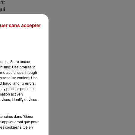
ont
qui
i a
uer sans accepter
les
ent
aux
erest: Store and/or
ent
tising; Use profiles to
tand audiences through
des
personalise content; Use
 fraud, and fix errors;
 may process personal
ine
mation actively
 en
vices; Identify devices
vre
rtenaires dans "Gérer
s'appliqueront que pour
les cookies" situé en