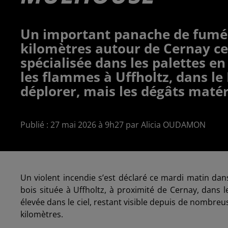
Un important panache de fumée 
kilomètres autour de Cernay ce
spécialisée dans les palettes e
les flammes à Uffholtz, dans le
déplorer, mais les dégâts matér
Publié : 27 mai 2026 à 9h27 par Alicia OUDAMON
Un violent incendie s’est déclaré ce mardi matin dans
bois située à Uffholtz, à proximité de Cernay, dans 
élevée dans le ciel, restant visible depuis de nombr
kilomètres.