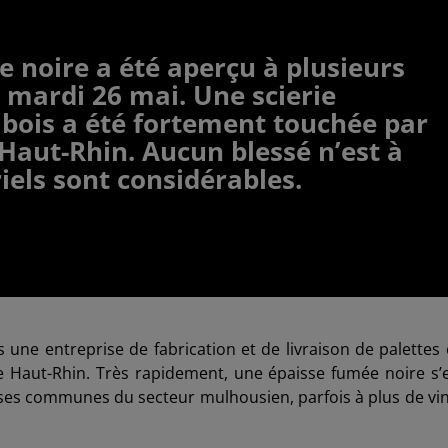
noire a été aperçu à plusieurs
 mardi 26 mai. Une scierie
n bois a été fortement touchée par
 Haut-Rhin. Aucun blessé n’est à
iels sont considérables.
 une entreprise de fabrication et de livraison de palettes
le Haut-Rhin. Très rapidement, une épaisse fumée noire s’
euses communes du secteur mulhousien, parfois à plus de vi