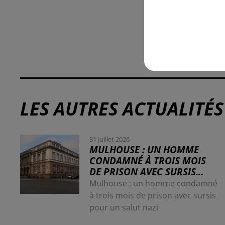
LES AUTRES ACTUALITÉS
31 juillet 2026
MULHOUSE : UN HOMME
CONDAMNÉ À TROIS MOIS
DE PRISON AVEC SURSIS...
Mulhouse : un homme condamné
à trois mois de prison avec sursis
pour un salut nazi