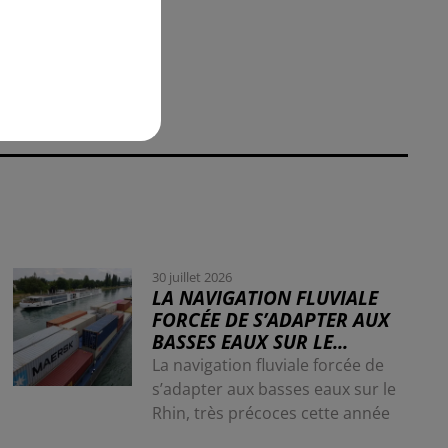
30 juillet 2026
LA NAVIGATION FLUVIALE
FORCÉE DE S’ADAPTER AUX
BASSES EAUX SUR LE...
La navigation fluviale forcée de
s’adapter aux basses eaux sur le
Rhin, très précoces cette année