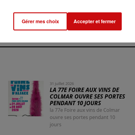
Gérer mes choix
Accepter et fermer
31 juillet 2026
LA 77E FOIRE AUX VINS DE
COLMAR OUVRE SES PORTES
PENDANT 10 JOURS
la 77e Foire aux vins de Colmar
ouvre ses portes pendant 10
jours