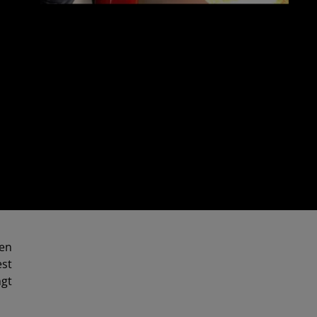
 en
est
ngt