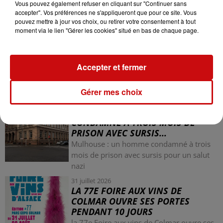
Vous pouvez également refuser en cliquant sur "Continuer sans
accepter". Vos préférences ne s'appliqueront que pour ce site. Vous
pouvez mettre à jour vos choix, ou retirer votre consentement à tout
moment via le lien "Gérer les cookies" situé en bas de chaque page.
Accepter et fermer
LES AUTRES ACTUALITÉS
Gérer mes choix
31 juillet 2026
MULHOUSE : UN HOMME
CONDAMNÉ À TROIS MOIS DE
PRISON AVEC SURSIS...
Mulhouse : un homme condamné à trois
mois de prison avec sursis pour un salut
nazi
31 juillet 2026
LA 77E FOIRE AUX VINS DE
COLMAR OUVRE SES PORTES
PENDANT 10 JOURS
la 77e Foire aux vins de Colmar ouvre ses