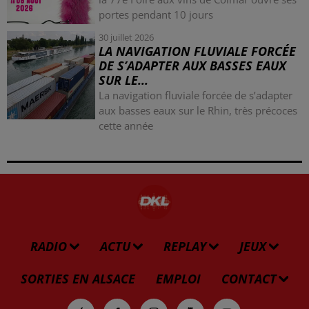
portes pendant 10 jours
30 juillet 2026
LA NAVIGATION FLUVIALE FORCÉE
DE S’ADAPTER AUX BASSES EAUX
SUR LE...
La navigation fluviale forcée de s’adapter
aux basses eaux sur le Rhin, très précoces
cette année
RADIO
ACTU
REPLAY
JEUX
SORTIES EN ALSACE
EMPLOI
CONTACT