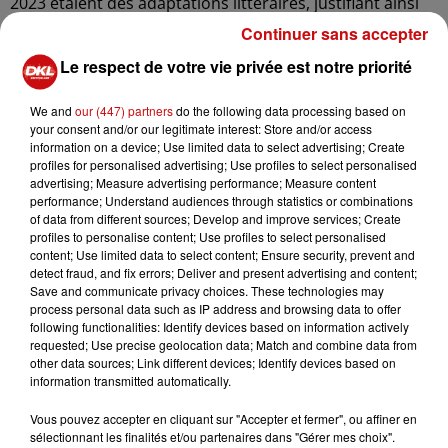
2023 étaient des adaptations littéraires, justifiant ainsi
cette initiative.
Continuer sans accepter
Le film Astérix en live action sera le premier projet de ce
Le respect de votre vie privée est notre priorité
label, tiré de l'œuvre mythique créée par René Goscinny
et Albert Uderzo. Aucune date de sortie n'a été
We and
our (447) partners
do the following data processing based on
your consent and/or our legitimate interest: Store and/or access
annoncée pour le moment. Isabelle Magnac, présidente
information on a device; Use limited data to select advertising; Create
des Editions Albert René, éditrice d'Astérix, a salué
profiles for personalised advertising; Use profiles to select personalised
l'ambition et le professionnalisme de StudioCanal,
advertising; Measure advertising performance; Measure content
performance; Understand audiences through statistics or combinations
exprimant sa confiance dans cette collaboration.
of data from different sources; Develop and improve services; Create
En 2023, le précédent film de la franchise, "Astérix et
profiles to personalise content; Use profiles to select personalised
content; Use limited data to select content; Ensure security, prevent and
Obélix : L'Empire du milieu", réalisé par Guillaume Canet,
detect fraud, and fix errors; Deliver and present advertising and content;
avait été un succès avec 4,6 millions de spectateurs dans
Save and communicate privacy choices. These technologies may
les salles françaises, ce qui en avait fait le plus gros
process personal data such as IP address and browsing data to offer
following functionalities: Identify devices based on information actively
succès du cinéma hexagonal cette année-là.
requested; Use precise geolocation data; Match and combine data from
other data sources; Link different devices; Identify devices based on
Parallèlement à ce projet, une série animée basée sur
information transmitted automatically.
l'album "Le Combat des chefs", dirigée par Alain Chabat,
est également prévue sur Netflix pour l'année
Vous pouvez accepter en cliquant sur "Accepter et fermer", ou affiner en
sélectionnant les finalités et/ou partenaires dans "Gérer mes choix".
prochaine.