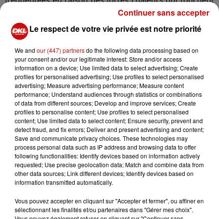
actuellement la région.
Continuer sans accepter
Le respect de votre vie privée est notre priorité
Au cours de l’altercation, un homme âgé de 45 ans a été
grièvement blessé par une arme blanche. Rapidement
We and
our (447) partners
do the following data processing based on
alertés, les sapeurs-pompiers de Mulhouse sont
your consent and/or our legitimate interest: Store and/or access
intervenus sur place quelques minutes après les faits
information on a device; Use limited data to select advertising; Create
afin de prendre en charge la victime.
profiles for personalised advertising; Use profiles to select personalised
advertising; Measure advertising performance; Measure content
L’homme a été transporté en urgence absolue à l’hôpital
performance; Understand audiences through statistics or combinations
Émile-Muller. Son état de santé exact n’a pas été
of data from different sources; Develop and improve services; Create
profiles to personalise content; Use profiles to select personalised
communiqué dans l’immédiat.
content; Use limited data to select content; Ensure security, prevent and
detect fraud, and fix errors; Deliver and present advertising and content;
Les forces de l’ordre ont sécurisé le secteur et effectué
Save and communicate privacy choices. These technologies may
des premières constatations durant une partie de la
process personal data such as IP address and browsing data to offer
soirée. La circulation dans la rue Wilson a finalement pu
following functionalities: Identify devices based on information actively
requested; Use precise geolocation data; Match and combine data from
reprendre aux alentours de 22h25.
other data sources; Link different devices; Identify devices based on
information transmitted automatically.
Une enquête a été ouverte afin de déterminer les
circonstances précises de cette agression et d’identifier
Vous pouvez accepter en cliquant sur "Accepter et fermer", ou affiner en
les personnes impliquées.
sélectionnant les finalités et/ou partenaires dans "Gérer mes choix".
Vous pouvez également refuser en cliquant sur "Continuer sans