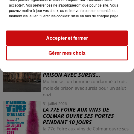
accepter". Vos préférences ne s'appliqueront que pour ce site. Vous
pouvez mettre à jour vos choix, ou retirer votre consentement à tout
moment via le lien "Gérer les cookies" situé en bas de chaque page.
Accepter et fermer
LES AUTRES ACTUALITÉS
Gérer mes choix
31 juillet 2026
MULHOUSE : UN HOMME
CONDAMNÉ À TROIS MOIS DE
PRISON AVEC SURSIS...
Mulhouse : un homme condamné à trois
mois de prison avec sursis pour un salut
nazi
31 juillet 2026
LA 77E FOIRE AUX VINS DE
COLMAR OUVRE SES PORTES
PENDANT 10 JOURS
la 77e Foire aux vins de Colmar ouvre ses