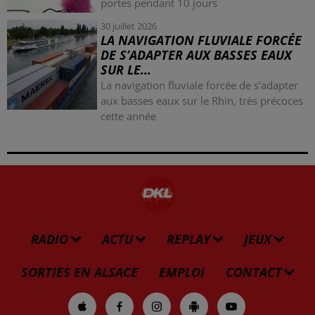
portes pendant 10 jours
30 juillet 2026
LA NAVIGATION FLUVIALE FORCÉE
DE S’ADAPTER AUX BASSES EAUX
SUR LE...
La navigation fluviale forcée de s’adapter
aux basses eaux sur le Rhin, très précoces
cette année
RADIO
ACTU
REPLAY
JEUX
SORTIES EN ALSACE
EMPLOI
CONTACT