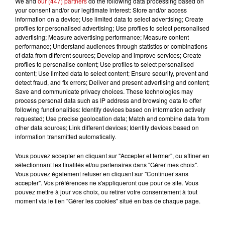
We and
our (447) partners
do the following data processing based on
- Des ateliers CV et lettres de motivation pour bénéficier
your consent and/or our legitimate interest: Store and/or access
information on a device; Use limited data to select advertising; Create
de conseils personnalisés et optimiser ses candidatures
profiles for personalised advertising; Use profiles to select personalised
;
advertising; Measure advertising performance; Measure content
- Un job-dating avec possibilité de déposer son CV et de
performance; Understand audiences through statistics or combinations
of data from different sources; Develop and improve services; Create
candidater directement à des postes ouverts ou des
profiles to personalise content; Use profiles to select personalised
offres à venir (CDD, apprentissage, recrutement de
content; Use limited data to select content; Ensure security, prevent and
personnes en situation de handicap, etc.).
detect fraud, and fix errors; Deliver and present advertising and content;
Save and communicate privacy choices. These technologies may
process personal data such as IP address and browsing data to offer
following functionalities: Identify devices based on information actively
Cette journée s’inscrit dans le cadre du lancement de la
requested; Use precise geolocation data; Match and combine data from
nouvelle campagne nationale de concours 2025, placée
other data sources; Link different devices; Identify devices based on
sous le slogan « Mon talent, j’en ai fait mon métier ». À
information transmitted automatically.
travers cette campagne, la DGFiP souhaite mettre en
Vous pouvez accepter en cliquant sur "Accepter et fermer", ou affiner en
valeur la diversité des profils et rappeler que des
sélectionnant les finalités et/ou partenaires dans "Gérer mes choix".
qualités personnelles telles que l’organisation, l’analyse
Vous pouvez également refuser en cliquant sur "Continuer sans
ou l’écoute constituent de véritables atouts pour
accepter". Vos préférences ne s'appliqueront que pour ce site. Vous
pouvez mettre à jour vos choix, ou retirer votre consentement à tout
réussir. Afin de favoriser une plus large accessibilité, les
moment via le lien "Gérer les cookies" situé en bas de chaque page.
épreuves des concours externes de contrôleur et
d’inspecteur ont par ailleurs été simplifiées.