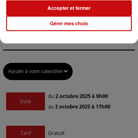
Plus d’informations sont disponibles sur le site des
Accepter et fermer
services de l’État dans le Haut-Rhin :
https://www.haut-
rhin.gouv.fr/Actions-de-l-Etat/Finances-
Gérer mes choix
Publiques/Attractivite2/Trouve-ton-job-aux-Finances-
publiques
Ajouter à votre calendrier
du
2 octobre 2025 à 9h00
Date
au
2 octobre 2025 à 17h00
Tarif
Gratuit