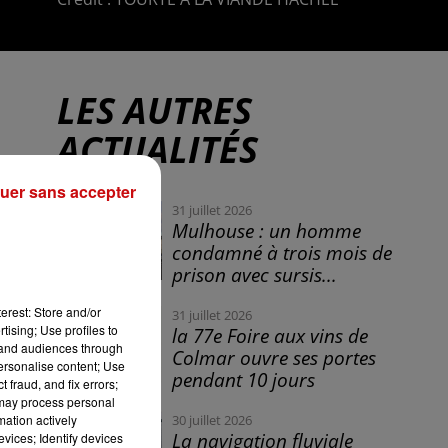
LES AUTRES
ACTUALITÉS
uer sans accepter
31 juillet 2026
Mulhouse : un homme
condamné à trois mois de
prison avec sursis...
erest: Store and/or
31 juillet 2026
tising; Use profiles to
la 77e Foire aux vins de
tand audiences through
Colmar ouvre ses portes
personalise content; Use
pendant 10 jours
 fraud, and fix errors;
 may process personal
mation actively
30 juillet 2026
La navigation fluviale
vices; Identify devices