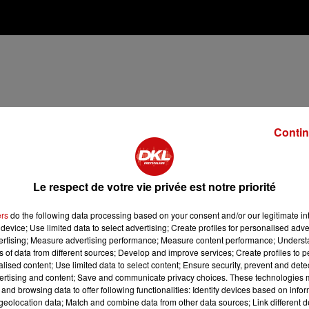
Contin
Le respect de votre vie privée est notre priorité
ers
do the following data processing based on your consent and/or our legitimate int
device; Use limited data to select advertising; Create profiles for personalised adver
vertising; Measure advertising performance; Measure content performance; Unders
ns of data from different sources; Develop and improve services; Create profiles to 
alised content; Use limited data to select content; Ensure security, prevent and detect
ertising and content; Save and communicate privacy choices. These technologies
 et ajouter la viande hachée. Laisser revenir 5 minutes puis
and browsing data to offer following functionalities: Identify devices based on infor
e sel et le poivre.
eolocation data; Match and combine data from other data sources; Link different de