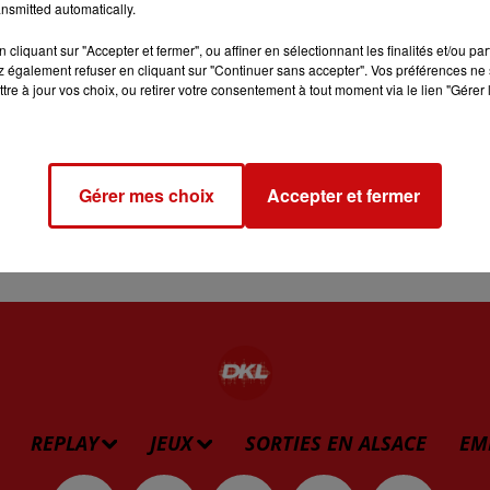
nsmitted automatically.
nt régulièrement.
cliquant sur "Accepter et fermer", ou affiner en sélectionnant les finalités et/ou pa
 également refuser en cliquant sur "Continuer sans accepter". Vos préférences ne 
tarte puis verser la préparation de viande cuite par-dessus.
tre à jour vos choix, ou retirer votre consentement à tout moment via le lien "Gérer 
s bords.
 d'eau et enfourner à 180°C pendant 25/30 minutes. Dégust
mple.
Gérer mes choix
Accepter et fermer
REPLAY
JEUX
SORTIES EN ALSACE
EM