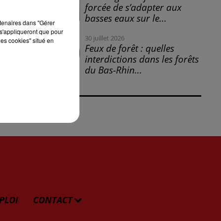
forcée de s’adapter aux
basses eaux sur le...
rtenaires dans "Gérer
s'appliqueront que pour
30 juillet 2026
les cookies" situé en
Feux de forêt : quelles
interdictions dans les forêts
er
du Bas-Rhin...
PLOI
CONTACT