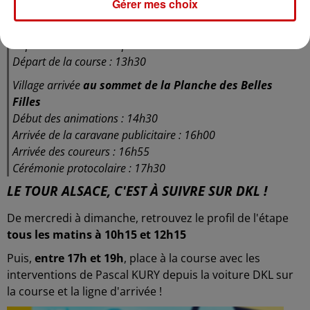
Gérer mes choix
Village départ,
place Pierre RENET à Vesoul
Début des animations : 10h00
Départ de la caravane publicitaire : 11h35
Départ de la course : 13h30
Village arrivée
au sommet de la Planche des Belles
Filles
Début des animations : 14h30
Arrivée de la caravane publicitaire : 16h00
Arrivée des coureurs : 16h55
Cérémonie protocolaire : 17h30
LE TOUR ALSACE, C'EST À SUIVRE SUR DKL !
De mercredi à dimanche, retrouvez le profil de l'étape
tous les matins à 10h15 et 12h15
Puis,
entre 17h et 19h
, place à la course avec les
interventions de Pascal KURY depuis la voiture DKL sur
la course et la ligne d'arrivée !