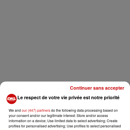
Continuer sans accepter
CE VENDREDI, DIRECTION LA HAUTE-SAÔNE
Le respect de votre vie privée est notre priorité
Le territoire voisin de l'Alsace continue d'attirer le
peloton, année après année... Cette année,
c'est donc
We and
our (447) partners
do the following data processing based on
your consent and/or our legitimate interest: Store and/or access
cette troisième étape qui se disputera intégralement
information on a device; Use limited data to select advertising; Create
en Haute-Saône, entre V
esoul - La Planche des Belles
profiles for personalised advertising; Use profiles to select personalised