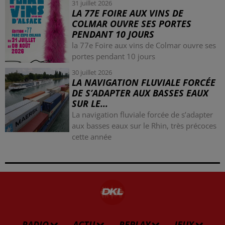
31 juillet 2026
LA 77E FOIRE AUX VINS DE
COLMAR OUVRE SES PORTES
PENDANT 10 JOURS
la 77e Foire aux vins de Colmar ouvre ses
portes pendant 10 jours
30 juillet 2026
LA NAVIGATION FLUVIALE FORCÉE
DE S’ADAPTER AUX BASSES EAUX
SUR LE...
La navigation fluviale forcée de s’adapter
aux basses eaux sur le Rhin, très précoces
cette année
RADIO
ACTU
REPLAY
JEUX