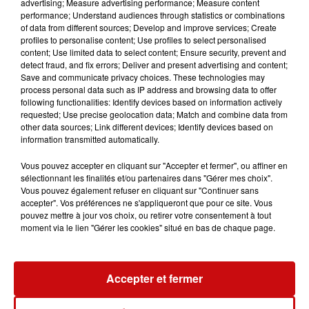
Filles (143,1 km).
advertising; Measure advertising performance; Measure content
performance; Understand audiences through statistics or combinations
Selon le road-book de l'organisation, cette étape
se
of data from different sources; Develop and improve services; Create
profiles to personalise content; Use profiles to select personalised
découpe en 3 partie
s. La première se profile dans la
content; Use limited data to select content; Ensure security, prevent and
plaine Haute-Saônoise, 55km de plat sans grandes
detect fraud, and fix errors; Deliver and present advertising and content;
difficultés.
La seconde (82km) se veut plus vallonnée
Save and communicate privacy choices. These technologies may
process personal data such as IP address and browsing data to offer
avec l’ascension des Forges, des Milles Etangs et de la
following functionalities: Identify devices based on information actively
Chevestraye.
Pour arriver à la troisième et dernière
requested; Use precise geolocation data; Match and combine data from
partie, très pentue, avec la montée finale de La
other data sources; Link different devices; Identify devices based on
information transmitted automatically.
Planche des Belles-Filles (5.8km à 8.5%), où est jugée
l’arrivée.
Vous pouvez accepter en cliquant sur "Accepter et fermer", ou affiner en
sélectionnant les finalités et/ou partenaires dans "Gérer mes choix".
On devrait voir les grimpeurs les plus acharnés se
Vous pouvez également refuser en cliquant sur "Continuer sans
distinguer dans cette épreuve !
accepter". Vos préférences ne s'appliqueront que pour ce site. Vous
pouvez mettre à jour vos choix, ou retirer votre consentement à tout
LE TRACÉ ET LE PROFIL DE L'ÉTAPE DU JOUR
moment via le lien "Gérer les cookies" situé en bas de chaque page.
Accepter et fermer
HORAIRES DE L'ÉTAPE