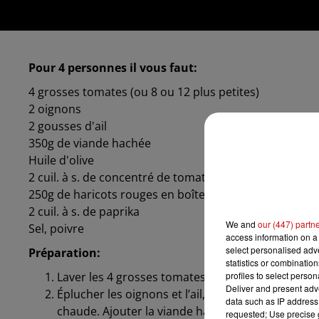
Pour 4 personnes il vous faut:
4 grosses tomates (ou 8 ou 12 plus petites)
2 oignons
2 gousses d'ail
350g de viande hachée
Huile d'olive
2 cuil. à s. de concentré de tomate
250g de haricots rouges en boîte
2 cuil. à s. de paprika
We and
our (447) partn
Sel, poivre
access information on a 
select personalised ad
Préparation:
statistics or combinatio
Laver les 4 grosses tomates, puis couper le haut e
profiles to select person
Deliver and present adv
Éplucher les oignons et l’ail, les hacher finement
data such as IP address 
chaude. Ajouter la viande hachée, puis assaisonner
requested; Use precise g