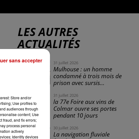
LES AUTRES
ACTUALITÉS
uer sans accepter
31 juillet 2026
Mulhouse : un homme
condamné à trois mois de
prison avec sursis...
31 juillet 2026
erest: Store and/or
la 77e Foire aux vins de
tising; Use profiles to
Colmar ouvre ses portes
tand audiences through
pendant 10 jours
personalise content; Use
 fraud, and fix errors;
 may process personal
30 juillet 2026
mation actively
La navigation fluviale
vices; Identify devices