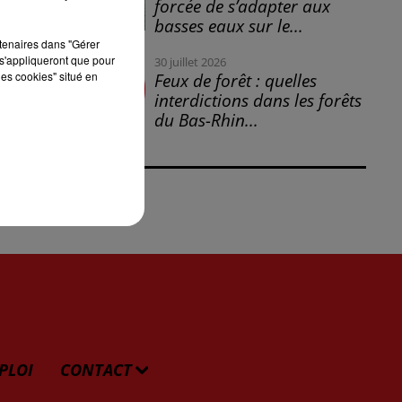
forcée de s’adapter aux
basses eaux sur le...
is
rtenaires dans "Gérer
s'appliqueront que pour
30 juillet 2026
les cookies" situé en
Feux de forêt : quelles
interdictions dans les forêts
du Bas-Rhin...
PLOI
CONTACT