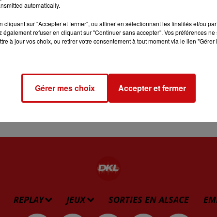
aisser mijoter à feu doux.
nsmitted automatically.
ots rouges, les ajouter à la viande hachée. Bien mélanger, pu
cliquant sur "Accepter et fermer", ou affiner en sélectionnant les finalités et/ou pa
emuant régulièrement.
 également refuser en cliquant sur "Continuer sans accepter". Vos préférences ne 
isonner avec du sel et du poivre.
tre à jour vos choix, ou retirer votre consentement à tout moment via le lien "Gérer 
 four, et répartir l’excédent de farce au fond de celui-ci.
t de l’enfourner dans un four préchauffé à 220°C pendant
tes à mi-cuisson.
Gérer mes choix
Accepter et fermer
REPLAY
JEUX
SORTIES EN ALSACE
EM