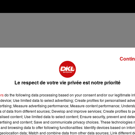
Contin
Le respect de votre vie privée est notre priorité
ers
do the following data processing based on your consent and/or our legitimate int
device; Use limited data to select advertising; Create profiles for personalised adver
vertising; Measure advertising performance; Measure content performance; Unders
ns of data from different sources; Develop and improve services; Create profiles to 
t les évider.
alised content; Use limited data to select content; Ensure security, prevent and detect
ertising and content; Save and communicate privacy choices. These technologies
, puis les faire revenir dans une grande poêle avec l’huile
and browsing data to offer following functionalities: Identify devices based on infor
 avec du sel, du poivre et le paprika. Laisser cuire 2-3
eolocation data; Match and combine data from other data sources; Link different de