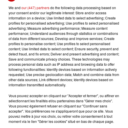
la vie locale, comme le souligne Diane, une des
We and
our (447) partners
do the following data processing based on
participantes. L'événement culminera avec une soirée
your consent and/or our legitimate interest: Store and/or access
information on a device; Use limited data to select advertising; Create
musicale le 30 août, réunissant près de 500 personnes,
profiles for personalised advertising; Use profiles to select personalised
avec des groupes variés et le DJ Gaettson en tête
advertising; Measure advertising performance; Measure content
d'affiche. La veille, la salle polyvalente accueillera une
performance; Understand audiences through statistics or combinations
of data from different sources; Develop and improve services; Create
soirée théâtre et improvisation, animée par des jeunes
profiles to personalise content; Use profiles to select personalised
de la région. Le festival est organisé par le service
content; Use limited data to select content; Ensure security, prevent and
jeunesse de Rouffach et soutenu par plusieurs
detect fraud, and fix errors; Deliver and present advertising and content;
Save and communicate privacy choices. These technologies may
institutions. En parallèle, une résidence artistique
process personal data such as IP address and browsing data to offer
permettra à une cinquantaine d'adolescents de s'initier
following functionalities: Identify devices based on information actively
à diverses disciplines artistiques, du mapping à la
requested; Use precise geolocation data; Match and combine data from
other data sources; Link different devices; Identify devices based on
musique, dans un cadre collaboratif.
information transmitted automatically.
Vous pouvez accepter en cliquant sur "Accepter et fermer", ou affiner en
sélectionnant les finalités et/ou partenaires dans "Gérer mes choix".
Vous pouvez également refuser en cliquant sur "Continuer sans
accepter". Vos préférences ne s'appliqueront que pour ce site. Vous
pouvez mettre à jour vos choix, ou retirer votre consentement à tout
LES AUTRES ACTUALITÉS
moment via le lien "Gérer les cookies" situé en bas de chaque page.