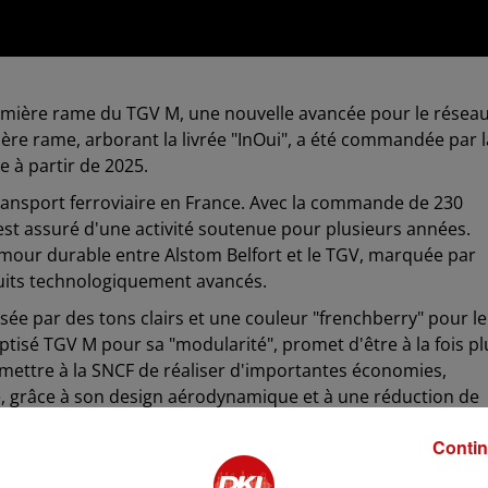
 première rame du TGV M, une nouvelle avancée pour le résea
ière rame, arborant la livrée "InOui", a été commandée par l
le à partir de 2025.
transport ferroviaire en France. Avec la commande de 230
 est assuré d'une activité soutenue pour plusieurs années.
d'amour durable entre Alstom Belfort et le TGV, marquée par
oduits technologiquement avancés.
sée par des tons clairs et une couleur "frenchberry" pour le
ptisé TGV M pour sa "modularité", promet d'être à la fois pl
ermettre à la SNCF de réaliser d'importantes économies,
grâce à son design aérodynamique et à une réduction de
ctuels. De plus, les coûts de maintenance devraient
Contin
lleure rentabilité pour la SNCF. Avec neuf voitures par rame