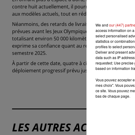
contre huit actuellement, il pourra accueillir jusqu'à 
aux modèles actuels, tout en réduisant les émissions
Néanmoins, des retards de livraison ont été enregist
We and
our (447) partn
access information on a 
prévues avant les Jeux Olympiques de Paris. Actuellem
select personalised ad
totalisant environ 50 000 kilomètres à ce jour. Malgré
statistics or combinatio
exprime sa confiance quant au respect du calendrier
profiles to select person
Deliver and present adv
semestre 2025.
data such as IP address 
À partir de cette date, quatre à cinq rames devraient ê
requested; Use precise g
based on information tra
déploiement progressif prévu jusqu'en 2027, où douz
Vous pouvez accepter en 
mes choix". Vous pouvez
ce site. Vous pouvez met
bas de chaque page.
LES AUTRES ACTUALITÉS