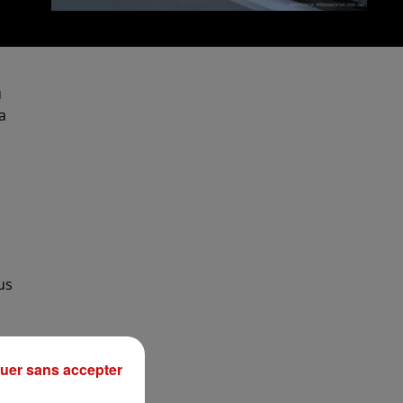
u
a
us
uer sans accepter
,