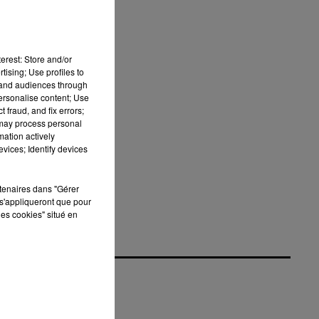
rt
erest: Store and/or
tising; Use profiles to
,
tand audiences through
personalise content; Use
 fraud, and fix errors;
 may process personal
mation actively
vices; Identify devices
rtenaires dans "Gérer
s'appliqueront que pour
les cookies" situé en