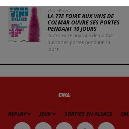
31 juillet 2026
LA 77E FOIRE AUX VINS DE
COLMAR OUVRE SES PORTES
PENDANT 10 JOURS
la 77e Foire aux vins de Colmar
ouvre ses portes pendant 10
jours
REPLAY
JEUX
SORTIES EN ALSACE
EM