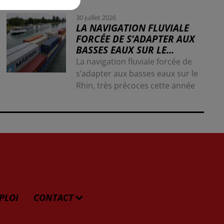
30 juillet 2026
LA NAVIGATION FLUVIALE
FORCÉE DE S’ADAPTER AUX
BASSES EAUX SUR LE...
La navigation fluviale forcée de
s’adapter aux basses eaux sur le
Rhin, très précoces cette année
PLOI
CONTACT