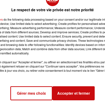
740 passagers, soit une augmentation significative par rappo
Le respect de votre vie privée est notre priorité
 de CO2 de 32%.
rés pour les rames commandées par la SNCF, initialement
ers
do the following data processing based on your consent and/or our legitimate int
device; Use limited data to select advertising; Create profiles for personalised adver
ent, seules des rames d'essai parcourent le réseau français
vertising; Measure advertising performance; Measure content performance; Unders
 cela, le PDG de SNCF Voyageurs, Christophe Fanichet,
ns of data from different sources; Develop and improve services; Create profiles to 
, avec une commercialisation prévue pour le deuxième
alised content; Use limited data to select content; Ensure security, prevent and detect
ertising and content; Save and communicate privacy choices. These technologies
and browsing data to offer following functionalities: Identify devices based on infor
tre en service sur la ligne Paris-Lyon-Marseille, avec un
eolocation data; Match and combine data from other data sources; Link different de
nsmitted automatically.
e nouvelles rames seront mises en service chaque année.
cliquant sur "Accepter et fermer", ou affiner en sélectionnant les finalités et/ou pa
 également refuser en cliquant sur "Continuer sans accepter". Vos préférences ne 
tre à jour vos choix, ou retirer votre consentement à tout moment via le lien "Gérer 
Gérer mes choix
Accepter et fermer