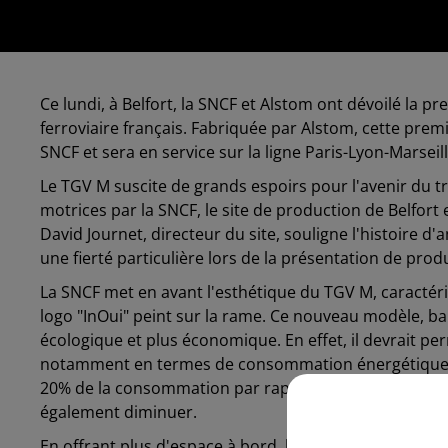
Ce lundi, à Belfort, la SNCF et Alstom ont dévoilé la
ferroviaire français. Fabriquée par Alstom, cette prem
SNCF et sera en service sur la ligne Paris-Lyon-Marseil
Le TGV M suscite de grands espoirs pour l'avenir du 
motrices par la SNCF, le site de production de Belfort
David Journet, directeur du site, souligne l'histoire 
une fierté particulière lors de la présentation de pr
La SNCF met en avant l'esthétique du TGV M, caractéri
logo "InOui" peint sur la rame. Ce nouveau modèle, ba
écologique et plus économique. En effet, il devrait p
notamment en termes de consommation énergétique, 
20% de la consommation par rapport aux TGV duplex a
également diminuer.
En offrant plus d'espace à bord, le TGV M vise une mei