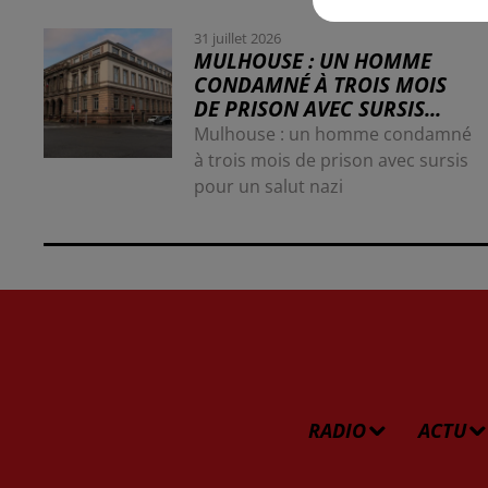
31 juillet 2026
MULHOUSE : UN HOMME
CONDAMNÉ À TROIS MOIS
DE PRISON AVEC SURSIS...
Mulhouse : un homme condamné
à trois mois de prison avec sursis
pour un salut nazi
RADIO
ACTU