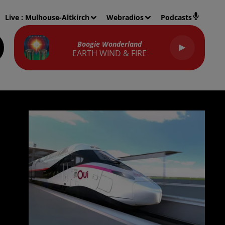
Live :
Mulhouse-Altkirch
Webradios
Podcasts
Boogie Wonderland
EARTH WIND & FIRE