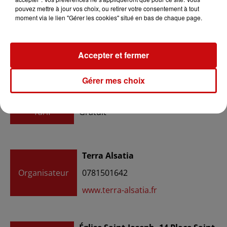
pouvez mettre à jour vos choix, ou retirer votre consentement à tout
Ajouter à votre calendrier
moment via le lien "Gérer les cookies" situé en bas de chaque page.
du
5 juillet 2025 à 14h00
Accepter et fermer
Date
au
5 juillet 2025 à 17h00
Gérer mes choix
Tarif
Gratuit
Terra Alsatia
Organisateur
0781501642
www.terra-alsatia.fr