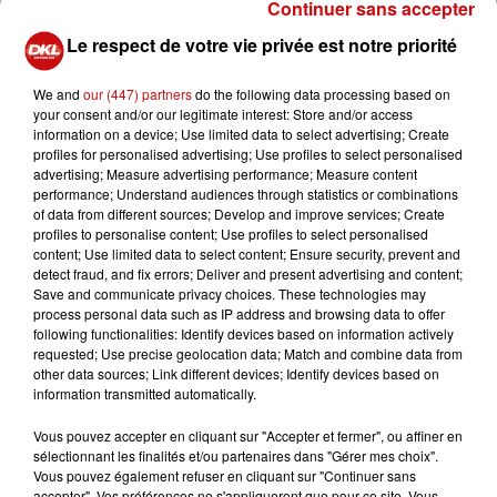
pour participer à cette aventure sur scène ou en
Continuer sans accepter
coulisses, en fonction de leurs souhaits, compétences et
Le respect de votre vie privée est notre priorité
disponibilités.
Rejoignez la grande communauté de volontaires qui
We and
our (447) partners
do the following data processing based on
préparent ce nouveau spectacle « Terra Alsatia » et
your consent and/or our legitimate interest: Store and/or access
faites revivre avec eux cette période intense de l’histoire
information on a device; Use limited data to select advertising; Create
profiles for personalised advertising; Use profiles to select personalised
alsacienne !
advertising; Measure advertising performance; Measure content
performance; Understand audiences through statistics or combinations
Aucun prérequis demandé, juste
of data from different sources; Develop and improve services; Create
profiles to personalise content; Use profiles to select personalised
l’envie de participer à une belle
content; Use limited data to select content; Ensure security, prevent and
detect fraud, and fix errors; Deliver and present advertising and content;
aventure humaine !
Save and communicate privacy choices. These technologies may
process personal data such as IP address and browsing data to offer
following functionalities: Identify devices based on information actively
La 1ère réunion des bénévoles pour la présentation
requested; Use precise geolocation data; Match and combine data from
other data sources; Link different devices; Identify devices based on
du spectacle et le casting : Le 5 juillet de 14h à 17h
information transmitted automatically.
Vous pouvez accepter en cliquant sur "Accepter et fermer", ou affiner en
sélectionnant les finalités et/ou partenaires dans "Gérer mes choix".
Vous pouvez également refuser en cliquant sur "Continuer sans
accepter". Vos préférences ne s'appliqueront que pour ce site. Vous