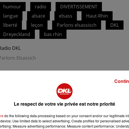
humour
radio
DIVERTISSEMENT
langue
alsace
elsass
Haut-Rhin
liberté
leçon
Parlons elsassisch
DKL
Dreyeckland
bas rhin
Radio DKL
Parlons Elsassich
Contin
Le respect de votre vie privée est notre priorité
ers
do the following data processing based on your consent and/or our legitimate int
device; Use limited data to select advertising; Create profiles for personalised adver
vertising; Measure advertising performance; Measure content performance; Unders