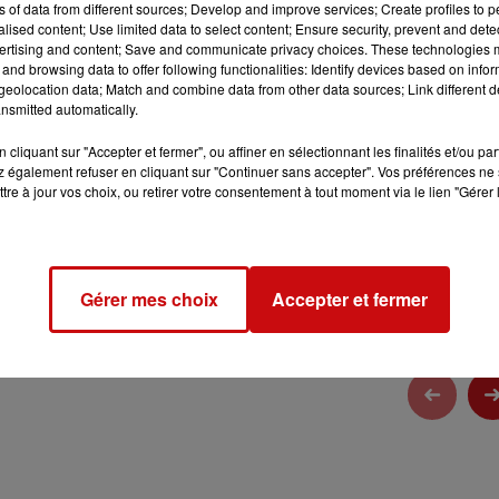
2 min 5 
ns of data from different sources; Develop and improve services; Create profiles to 
alised content; Use limited data to select content; Ensure security, prevent and detect
ertising and content; Save and communicate privacy choices. These technologies
and browsing data to offer following functionalities: Identify devices based on infor
eolocation data; Match and combine data from other data sources; Link different de
nsmitted automatically.
cliquant sur "Accepter et fermer", ou affiner en sélectionnant les finalités et/ou pa
 également refuser en cliquant sur "Continuer sans accepter". Vos préférences ne 
tre à jour vos choix, ou retirer votre consentement à tout moment via le lien "Gérer 
identialite
pour plus d'informations.
Gérer mes choix
Accepter et fermer