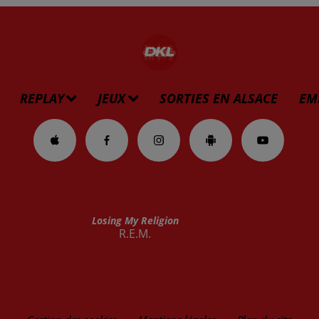
REPLAY
JEUX
SORTIES EN ALSACE
EM
Losing My Religion
R.E.M.