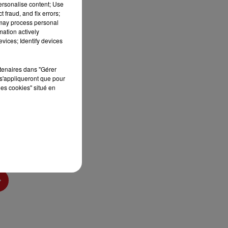
sec
personalise content; Use
 fraud, and fix errors;
 may process personal
mation actively
vices; Identify devices
rtenaires dans "Gérer
s'appliqueront que pour
les cookies" situé en