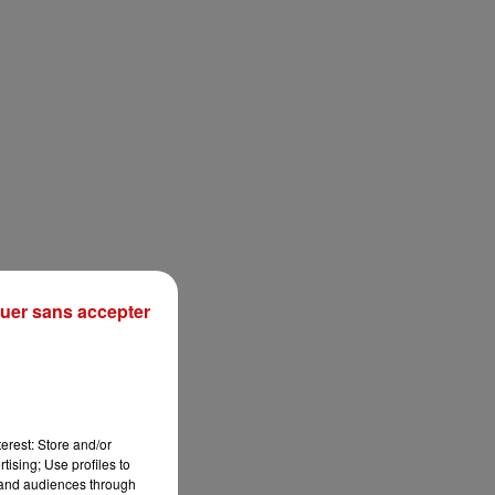
uer sans accepter
erest: Store and/or
tising; Use profiles to
tand audiences through