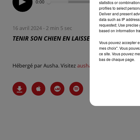
0:00
statistics or combinatio
profiles to select person
Deliver and present adv
data such as IP address 
requested; Use precise g
16 avril 2024 - 2 min 5 sec
based on information tra
TENIR SON CHIEN EN LAISSE EN FORET 16/04
Vous pouvez accepter en 
mes choix". Vous pouvez
ce site. Vous pouvez met
bas de chaque page.
Hébergé par Ausha. Visitez
ausha.co/politique-de-conf