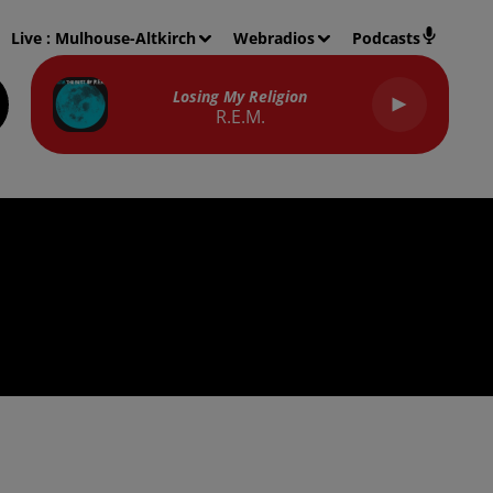
Live :
Mulhouse-Altkirch
Webradios
Podcasts
Losing My Religion
R.E.M.