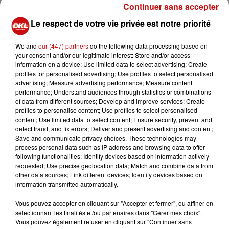
Continuer sans accepter
sel fin
et
poivre noir
Le respect de votre vie privée est notre priorité
PRÉPARATION
We and
our (447) partners
do the following data processing based on
1) Préchauffez le four à 180°C.
your consent and/or our legitimate interest: Store and/or access
2) Découpez et foncez la pâte dans 6 moules à
information on a device; Use limited data to select advertising; Create
profiles for personalised advertising; Use profiles to select personalised
tartelettes ronds. Recouvrez-les de papier cuisson, puis
advertising; Measure advertising performance; Measure content
de haricots blancs par exemple pour la cuire àblanc 10
performance; Understand audiences through statistics or combinations
min et éviter que la pâte ne gonfle.
of data from different sources; Develop and improve services; Create
profiles to personalise content; Use profiles to select personalised
3) Pelez la carotte et coupez-la à la mandoline ou à
content; Use limited data to select content; Ensure security, prevent and
detect fraud, and fix errors; Deliver and present advertising and content;
l’économe en fines lamelles. Lavez les courgettes et
Save and communicate privacy choices. These technologies may
l’aubergine et coupez-les de la même manière. Selon la
process personal data such as IP address and browsing data to offer
taille, recoupez-les de façon qu’elles aient la même
following functionalities: Identify devices based on information actively
requested; Use precise geolocation data; Match and combine data from
largeur.
other data sources; Link different devices; Identify devices based on
information transmitted automatically.
4) Dans un saladier, assouplissez le fromage à tartiner
avec le mascarpone et l’œuf. Étalez dans le fond des
Vous pouvez accepter en cliquant sur "Accepter et fermer", ou affiner en
tartes précuites. Poivrez.
sélectionnant les finalités et/ou partenaires dans "Gérer mes choix".
Vous pouvez également refuser en cliquant sur "Continuer sans
5) Par-dessus, déposez les lamelles de légumes en