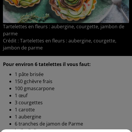
Tartelettes en fleurs : aubergine, courgette, jambon de
parme
Crédit :
Tartelettes en fleurs : aubergine, courgette,
jambon de parme
Pour environ 6 tatelettes il vous faut:
1
pâte brisée
150
g
chèvre frais
100
g
mascarpone
1
œuf
3
courgettes
1
carotte
1
aubergine
6 tranches de jamon de Parme
huile
d'olive