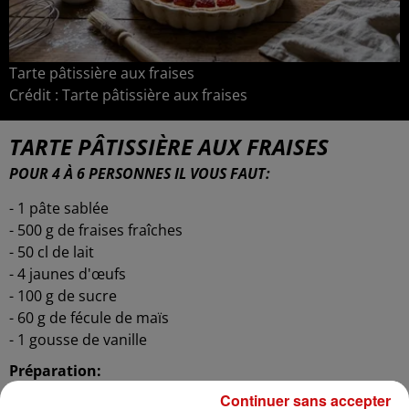
Tarte pâtissière aux fraises
Crédit :
Tarte pâtissière aux fraises
TARTE PÂTISSIÈRE AUX FRAISES
POUR 4 À 6 PERSONNES IL VOUS FAUT:
- 1 pâte sablée
- 500 g de fraises fraîches
- 50 cl de lait
- 4 jaunes d'œufs
- 100 g de sucre
- 60 g de fécule de maïs
- 1 gousse de vanille
Préparation:
1. Étaler la pâte sablée dans un moule à tarte et piquer
Continuer sans accepter