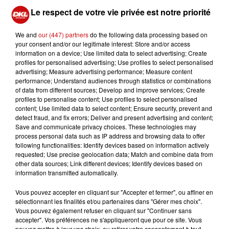
le fond avec une fourchette. La faire cuire à blanc (avec
Le respect de votre vie privée est notre priorité
des poids de cuisson) pendant 15 à 20 minutes à 170°C
pour qu'elle soit bien dorée. Laisser complètement
We and
our (447) partners
do the following data processing based on
refroidir.
your consent and/or our legitimate interest: Store and/or access
information on a device; Use limited data to select advertising; Create
2. Pendant ce temps,
réaliser la crème pâtissière
: faire
profiles for personalised advertising; Use profiles to select personalised
chauffer le lait dans une casserole avec les grains de
advertising; Measure advertising performance; Measure content
performance; Understand audiences through statistics or combinations
vanille et la gousse entière pour encore plus de
of data from different sources; Develop and improve services; Create
parfums. Dans un bol, mélanger les jaunes d'œufs avec
profiles to personalise content; Use profiles to select personalised
le sucre et la fécule de maïs. Quand le lait est arrivé à
content; Use limited data to select content; Ensure security, prevent and
detect fraud, and fix errors; Deliver and present advertising and content;
ébullition, retirer la gousse de vanille et le verser sur les
Save and communicate privacy choices. These technologies may
jaunes d'œufs en remuant vivement pour ne pas les
process personal data such as IP address and browsing data to offer
faire cuire. Remettre le tout dans la casserole et laisser
following functionalities: Identify devices based on information actively
requested; Use precise geolocation data; Match and combine data from
épaissir à feu doux en remuant sans cesse (environ 5 à
other data sources; Link different devices; Identify devices based on
10 minutes).
information transmitted automatically.
3. Débarrasser la crème pâtissière dans un contenant
froid, filmer au contact pour éviter qu'une croûte se
Vous pouvez accepter en cliquant sur "Accepter et fermer", ou affiner en
sélectionnant les finalités et/ou partenaires dans "Gérer mes choix".
forme et laisser complètement refroidir.
Vous pouvez également refuser en cliquant sur "Continuer sans
accepter". Vos préférences ne s'appliqueront que pour ce site. Vous
4. Quand la crème est bien refroidie, la détendre avec un
pouvez mettre à jour vos choix, ou retirer votre consentement à tout