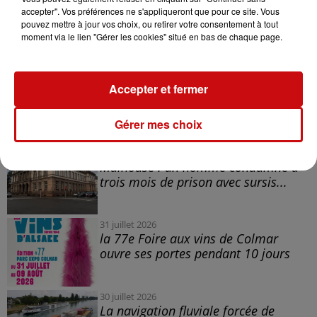
accepter". Vos préférences ne s'appliqueront que pour ce site. Vous
Bonus: On peut y ajouter un peu de roquette après
pouvez mettre à jour vos choix, ou retirer votre consentement à tout
cuisson!
moment via le lien "Gérer les cookies" situé en bas de chaque page.
Lien de la garniture pour tarte flambée
:
https://www.alsace-lait.com/
nos-fromages-blancs/fiche-
Accepter et fermer
produit/garniture-pour-tarte-
flambee
LES AUTRES ACTUALITÉS
Gérer mes choix
31 juillet 2026
Mulhouse : un homme condamné à
trois mois de prison avec sursis...
31 juillet 2026
la 77e Foire aux vins de Colmar
ouvre ses portes pendant 10 jours
30 juillet 2026
La navigation fluviale forcée de