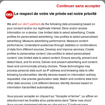
Continuer sans accepter
Ingrédients :
 200 gr Préparation tarte Flambée Alsace Lait
Le respect de votre vie privée est notre priorité
 Fond de tarte
 200 gr d’Asperges Vertes parées et coupées en
We and
our (447) partners
do the following data processing based on
your consent and/or our legitimate interest: Store and/or access
morceaux
information on a device; Use limited data to select advertising; Create
 150 gr de tomates cerise
profiles for personalised advertising; Use profiles to select personalised
 100 gr de feta
advertising; Measure advertising performance; Measure content
performance; Understand audiences through statistics or combinations
 Mélange de trois poivres
of data from different sources; Develop and improve services; Create
 Sel
profiles to personalise content; Use profiles to select personalised
content; Use limited data to select content; Ensure security, prevent and
Préparation :
detect fraud, and fix errors; Deliver and present advertising and content;
1 – Etalez la préparation à tarte flambée Alsace Lait sur
Save and communicate privacy choices. These technologies may
le fond de tarte.
process personal data such as IP address and browsing data to offer
following functionalities: Identify devices based on information actively
2 – Répartissez les morceaux d’asperges vertes sur la
requested; Use precise geolocation data; Match and combine data from
crème ainsi que les tomates
other data sources; Link different devices; Identify devices based on
cerises.
information transmitted automatically.
3 – Salez très légèrement
Vous pouvez accepter en cliquant sur "Accepter et fermer", ou affiner en
4 – Emiettez la feta et poivrer.
sélectionnant les finalités et/ou partenaires dans "Gérer mes choix".
5 – Dégustez
Vous pouvez également refuser en cliquant sur "Continuer sans