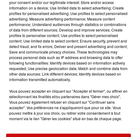
heures, heure de Paris, si les conditions
your consent and/or our legitimate interest: Store and/or access
information on a device; Use limited data to select advertising; Create
météorologiques le permettent. Il reste encore quatre
profiles for personalised advertising; Use profiles to select personalised
demi-finales, deux petites finales pour la médaille de
advertising; Measure advertising performance; Measure content
bronze, ainsi que les finales féminine et masculine. Les
performance; Understand audiences through statistics or combinations
of data from different sources; Develop and improve services; Create
Français Kauli Vaast et Johanne Defay sont toujours en
profiles to personalise content; Use profiles to select personalised
compétition. Vaast affrontera Alonso Correa du Pérou,
content; Use limited data to select content; Ensure security, prevent and
tandis que Defay, après avoir battu la championne
detect fraud, and fix errors; Deliver and present advertising and content;
Save and communicate privacy choices. These technologies may
olympique en quarts de finale, affrontera la championne
process personal data such as IP address and browsing data to offer
du monde Caroline Marks.
following functionalities: Identify devices based on information actively
requested; Use precise geolocation data; Match and combine data from
other data sources; Link different devices; Identify devices based on
information transmitted automatically.
Vous pouvez accepter en cliquant sur "Accepter et fermer", ou affiner en
sélectionnant les finalités et/ou partenaires dans "Gérer mes choix".
Vous pouvez également refuser en cliquant sur "Continuer sans
LES AUTRES ACTUALITÉS
accepter". Vos préférences ne s'appliqueront que pour ce site. Vous
pouvez mettre à jour vos choix, ou retirer votre consentement à tout
moment via le lien "Gérer les cookies" situé en bas de chaque page.
31 juillet 2026
MULHOUSE : UN HOMME