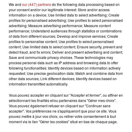
We and
our (447) partners
do the following data processing based on
Les recherches permettent déjà de découvrir des objets
your consent and/or our legitimate interest: Store and/or access
information on a device; Use limited data to select advertising; Create
liés à la vie quotidienne des détenus. Parmi les
profiles for personalised advertising; Use profiles to select personalised
trouvailles récentes figure notamment un bon pour
advertising; Measure advertising performance; Measure content
obtenir de l’eau, appartenant à un prisonnier de l’après-
performance; Understand audiences through statistics or combinations
of data from different sources; Develop and improve services; Create
guerre condamné aux travaux forcés pour
profiles to personalise content; Use profiles to select personalised
collaboration.
content; Use limited data to select content; Ensure security, prevent and
detect fraud, and fix errors; Deliver and present advertising and content;
La baraque concernée servait autrefois à héberger un
Save and communicate privacy choices. These technologies may
kapo ainsi que des détenus affectés aux cuisines durant
process personal data such as IP address and browsing data to offer
following functionalities: Identify devices based on information actively
l’occupation allemande du camp. En plus des objets
requested; Use precise geolocation data; Match and combine data from
personnels, les archéologues analysent également les
other data sources; Link different devices; Identify devices based on
matériaux de construction et même les poussières
information transmitted automatically.
accumulées dans le bâtiment afin d’identifier
Vous pouvez accepter en cliquant sur "Accepter et fermer", ou affiner en
d’éventuelles traces laissées par les occupants.
sélectionnant les finalités et/ou partenaires dans "Gérer mes choix".
Vous pouvez également refuser en cliquant sur "Continuer sans
Les spécialistes estiment que cette campagne constitue
accepter". Vos préférences ne s'appliqueront que pour ce site. Vous
une étape importante avant la restauration complète du
pouvez mettre à jour vos choix, ou retirer votre consentement à tout
site. Plusieurs bâtiments emblématiques du Struthof,
moment via le lien "Gérer les cookies" situé en bas de chaque page.
comme le bunker ou le four crématoire, avaient déjà été