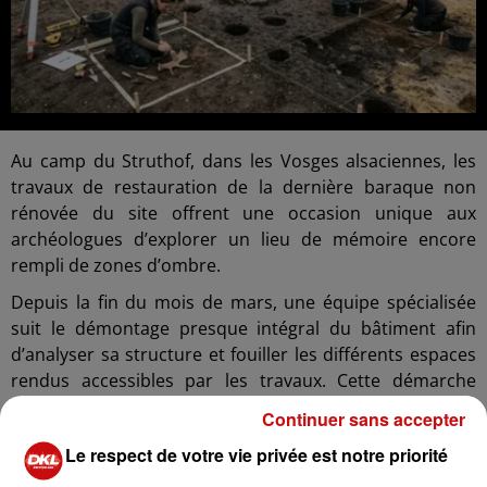
Au camp du Struthof, dans les Vosges alsaciennes, les
travaux de restauration de la dernière baraque non
rénovée du site offrent une occasion unique aux
archéologues d’explorer un lieu de mémoire encore
rempli de zones d’ombre.
Depuis la fin du mois de mars, une équipe spécialisée
suit le démontage presque intégral du bâtiment afin
d’analyser sa structure et fouiller les différents espaces
rendus accessibles par les travaux. Cette démarche
s’inscrit dans le cadre de l’archéologie contemporaine,
Continuer sans accepter
une discipline récente qui applique les méthodes de
Le respect de votre vie privée est notre priorité
fouilles habituellement utilisées pour les sites antiques à
des lieux de l’histoire moderne.