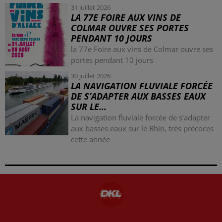
31 juillet 2026
LA 77E FOIRE AUX VINS DE
COLMAR OUVRE SES PORTES
PENDANT 10 JOURS
la 77e Foire aux vins de Colmar ouvre ses
portes pendant 10 jours
30 juillet 2026
LA NAVIGATION FLUVIALE FORCÉE
DE S’ADAPTER AUX BASSES EAUX
SUR LE...
La navigation fluviale forcée de s’adapter
aux basses eaux sur le Rhin, très précoces
cette année