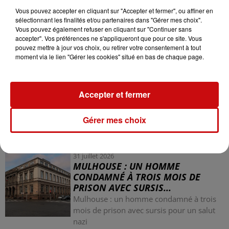
incivilités
Vous pouvez accepter en cliquant sur "Accepter et fermer", ou affiner en
sélectionnant les finalités et/ou partenaires dans "Gérer mes choix".
Vous pouvez également refuser en cliquant sur "Continuer sans
accepter". Vos préférences ne s'appliqueront que pour ce site. Vous
pouvez mettre à jour vos choix, ou retirer votre consentement à tout
moment via le lien "Gérer les cookies" situé en bas de chaque page.
Accepter et fermer
Gérer mes choix
LES AUTRES ACTUALITÉS
31 juillet 2026
MULHOUSE : UN HOMME
CONDAMNÉ À TROIS MOIS DE
PRISON AVEC SURSIS...
Mulhouse : un homme condamné à trois
mois de prison avec sursis pour un salut
nazi