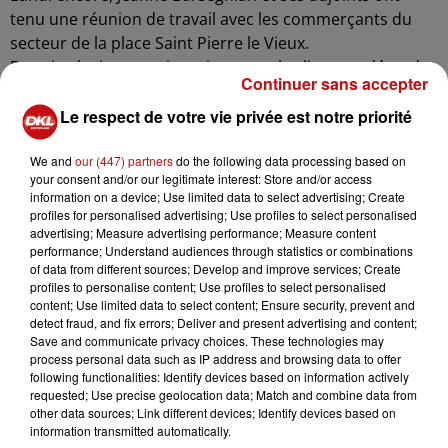
tenu une réunion de travail avec les commerçants du
secteur de la place Saint Pierre le Vieux.
Depuis plusieurs mois maintenant, le climat se dégrade
Continuer sans accepter
par la consommation d'alcool, voire de substances
illicites, de quoi créer des comportements bruyants et
Le respect de votre vie privée est notre priorité
gênants, voire incivils pour le moins.
We and
our (447) partners
do the following data processing based on
L'an dernier, 228 mains courantes, 158 interventions sur
your consent and/or our legitimate interest: Store and/or access
appel et 67 procédures sur ce site ont été enregistrées
information on a device; Use limited data to select advertising; Create
profiles for personalised advertising; Use profiles to select personalised
par la police municipale.
advertising; Measure advertising performance; Measure content
Afin de soutenir les efforts de la police et de la justice, la
performance; Understand audiences through statistics or combinations
maire Jeanne Barseghian, a pris un arrêté interdisant la
of data from different sources; Develop and improve services; Create
profiles to personalise content; Use profiles to select personalised
consommation d'alcool troublant l'ordre public sur la
content; Use limited data to select content; Ensure security, prevent and
voie publique dans le secteur. Le nouvel arrêté couvre la
detect fraud, and fix errors; Deliver and present advertising and content;
période du 1ᵉʳ octobre au 30 avril, en complément de
Save and communicate privacy choices. These technologies may
process personal data such as IP address and browsing data to offer
l'arrêté de 2016 qui portait de mai à septembre. Ce qui
following functionalities: Identify devices based on information actively
veut dire qu'il n'y a plus d'alcool troublant l'ordre public
requested; Use precise geolocation data; Match and combine data from
toute l'année, autour de la place Saint Pierre le Vieux.
other data sources; Link different devices; Identify devices based on
information transmitted automatically.