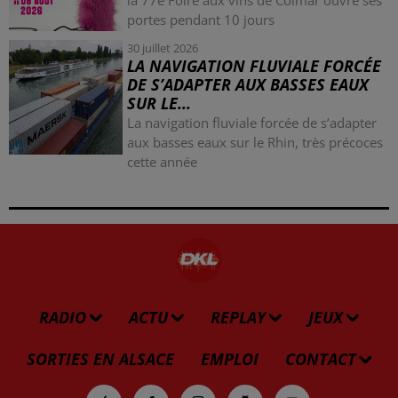
portes pendant 10 jours
30 juillet 2026
LA NAVIGATION FLUVIALE FORCÉE
DE S’ADAPTER AUX BASSES EAUX
SUR LE...
La navigation fluviale forcée de s’adapter
aux basses eaux sur le Rhin, très précoces
cette année
RADIO
ACTU
REPLAY
JEUX
SORTIES EN ALSACE
EMPLOI
CONTACT