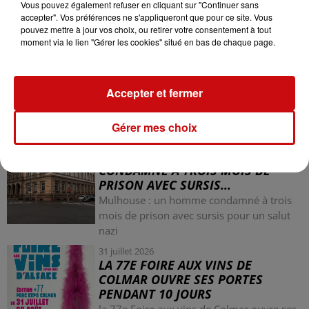
Vous pouvez également refuser en cliquant sur "Continuer sans
accepter". Vos préférences ne s'appliqueront que pour ce site. Vous
pouvez mettre à jour vos choix, ou retirer votre consentement à tout
moment via le lien "Gérer les cookies" situé en bas de chaque page.
Accepter et fermer
LES AUTRES ACTUALITÉS
Gérer mes choix
31 juillet 2026
MULHOUSE : UN HOMME
CONDAMNÉ À TROIS MOIS DE
PRISON AVEC SURSIS...
Mulhouse : un homme condamné à trois
mois de prison avec sursis pour un salut
nazi
31 juillet 2026
LA 77E FOIRE AUX VINS DE
COLMAR OUVRE SES PORTES
PENDANT 10 JOURS
la 77e Foire aux vins de Colmar ouvre ses