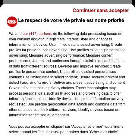
Continuer sans accepter
Le respect de votre vie privée est notre priorité
De 10h30 à 12h30 environ, des policiers iront à la
rencontre de citoyens, ce mercredi, au niveau de la
We and
our (447) partners
do the following data processing based on
your consent and/or our legitimate interest: Store and/or access
place Kléber à Strasbourg.
information on a device; Use limited data to select advertising; Create
profiles for personalised advertising; Use profiles to select personalised
Des adhérents du syndicat de police Un1té organiseront
advertising; Measure advertising performance; Measure content
une distribution de flyers au niveau de la place Kléber à
performance; Understand audiences through statistics or combinations
Strasbourg. Les membres des forces de l’ordre, en
of data from different sources; Develop and improve services; Create
profiles to personalise content; Use profiles to select personalised
tenue civile, en profiteront pour échanger avec les
content; Use limited data to select content; Ensure security, prevent and
passants sur l’objet de leur mobilisation : le manque de
detect fraud, and fix errors; Deliver and present advertising and content;
moyens en matière d’investigation.
Save and communicate privacy choices. These technologies may
process personal data such as IP address and browsing data to offer
Dans un communiqué, Un1té dénonce l’état de la filière
following functionalities: Identify devices based on information actively
investigation de la police nationale, qui serait en « crise
requested; Use precise geolocation data; Match and combine data from
other data sources; Link different devices; Identify devices based on
profonde », avec un manque d'effectifs et de moyens
information transmitted automatically.
pour mener à bien leurs missions d'investigations. En
effet, nombre de plaintes restent sans suite faute de
Vous pouvez accepter en cliquant sur "Accepter et fermer", ou affiner en
sélectionnant les finalités et/ou partenaires dans "Gérer mes choix".
moyens.