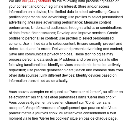
We and
our (447) partners
do the following data processing based on
montant jusqu'à 35 € pour cinq heures. Cette mesure
your consent and/or our legitimate interest: Store and/or access
vise à encourager les stationnements de courte durée
information on a device; Use limited data to select advertising; Create
sur voirie, incitant les automobilistes à utiliser les
profiles for personalised advertising; Use profiles to select personalised
advertising; Measure advertising performance; Measure content
parkings relais pour les durées plus longues. L'objectif
performance; Understand audiences through statistics or combinations
est de réduire les stationnements abusifs et de mieux
of data from different sources; Develop and improve services; Create
partager l'espace public, tout en favorisant le
profiles to personalise content; Use profiles to select personalised
content; Use limited data to select content; Ensure security, prevent and
développement de pistes cyclables. Les résidents
detect fraud, and fix errors; Deliver and present advertising and content;
bénéficieront de douze jours de gratuité par an pour
Save and communicate privacy choices. These technologies may
leurs invités. Ce déploiement clôturera l'extension du
process personal data such as IP address and browsing data to offer
following functionalities: Identify devices based on information actively
stationnement payant dans la ville pour ce mandat.
requested; Use precise geolocation data; Match and combine data from
other data sources; Link different devices; Identify devices based on
information transmitted automatically.
Vous pouvez accepter en cliquant sur "Accepter et fermer", ou affiner en
sélectionnant les finalités et/ou partenaires dans "Gérer mes choix".
Vous pouvez également refuser en cliquant sur "Continuer sans
accepter". Vos préférences ne s'appliqueront que pour ce site. Vous
LES AUTRES ACTUALITÉS
pouvez mettre à jour vos choix, ou retirer votre consentement à tout
moment via le lien "Gérer les cookies" situé en bas de chaque page.
31 juillet 2026