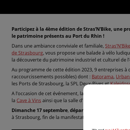
Participez à la 4ème édition de Stras’N’Bike, une pr
le patrimoine présents au Port du Rhin !
Dans une ambiance conviviale et familiale,
Stras’N’Bik
de Strasbourg
, vous propose une balade à vélo ludiqu
la découverte du patrimoine industriel et culturel de 
Au programme de cette édition 2023, 9 entreprises à 
raccourcissements possibles) dont :
Batorama
,
Urban 
les Ports de Strasbourg, la SPL Deux-Rives et
Kaleidos
A l’occasion de cet événement, la SPL Deux-Rives vous
la
Cave à Vins
ainsi que la salle d’embouteillage.
Dimanche 17 septembre
,
départs à vélo de 8h à 12h
à Strasbourg, fin de la manifestation à 16h.
We and
our (447) partn