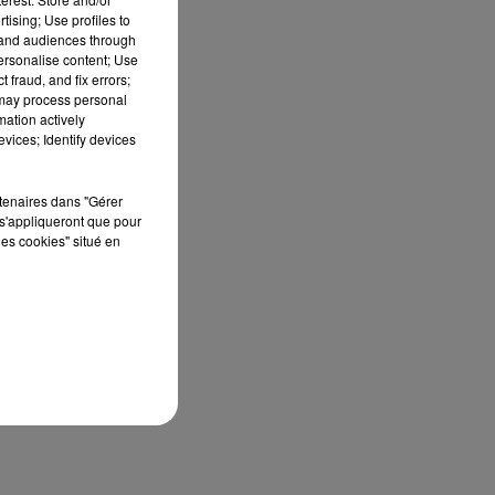
tising; Use profiles to
tand audiences through
personalise content; Use
 fraud, and fix errors;
 may process personal
mation actively
vices; Identify devices
rtenaires dans "Gérer
s'appliqueront que pour
les cookies" situé en