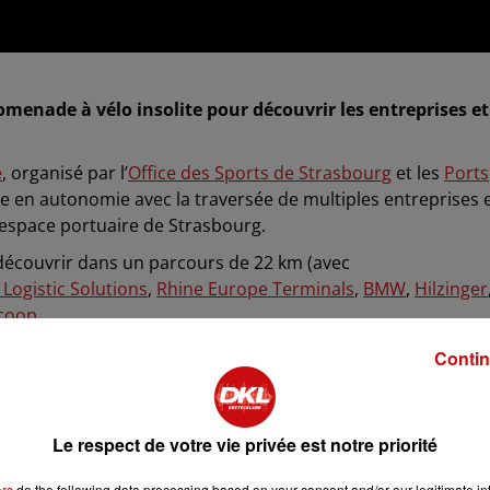
omenade à vélo insolite pour découvrir les entreprises et
e
, organisé par l’
Office des Sports de Strasbourg
et les
Ports
e en autonomie avec la traversée de multiples entreprises 
l’espace portuaire de Strasbourg.
découvrir dans un parcours de 22 km (avec
Logistic Solutions
,
Rhine Europe Terminals
,
BMW
,
Hilzinger
coop
.
 ouvrira les portes de l’emblématique salle des cuves de
Contin
depuis le village-départ situé
à Batorama
, 15 rue de Nante
Le respect de votre vie privée est notre priorité
ers
do the following data processing based on your consent and/or our legitimate int