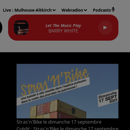
Live :
Mulhouse-Altkirch
Webradios
Podcasts
Let The Music Play
BARRY WHITE
Stras'n'Bike le dimanche 17 septembre
Crédit :
Stras'n'Bike le dimanche 17 septembre