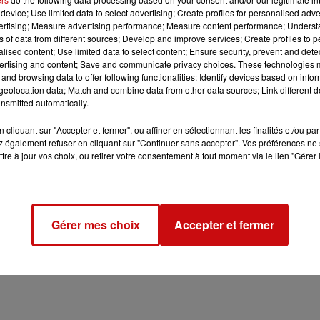
device; Use limited data to select advertising; Create profiles for personalised adver
vertising; Measure advertising performance; Measure content performance; Unders
ns of data from different sources; Develop and improve services; Create profiles to 
alised content; Use limited data to select content; Ensure security, prevent and detect
ertising and content; Save and communicate privacy choices. These technologies
and browsing data to offer following functionalities: Identify devices based on infor
eolocation data; Match and combine data from other data sources; Link different de
nsmitted automatically.
023 à 8h00
23 à 16h00
cliquant sur "Accepter et fermer", ou affiner en sélectionnant les finalités et/ou pa
 également refuser en cliquant sur "Continuer sans accepter". Vos préférences ne 
tre à jour vos choix, ou retirer votre consentement à tout moment via le lien "Gérer 
Gérer mes choix
Accepter et fermer
urses de Strasbourg Europe