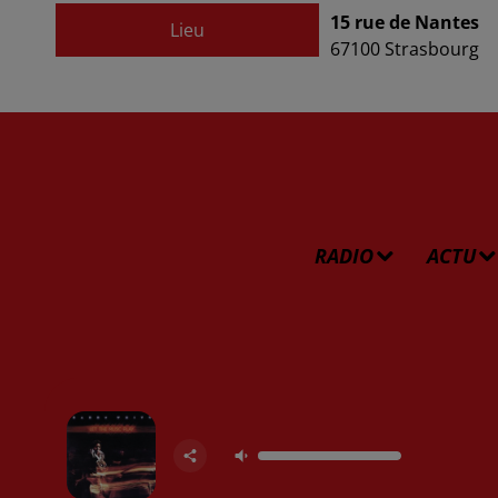
15 rue de Nantes
Lieu
67100
Strasbourg
RADIO
ACTU