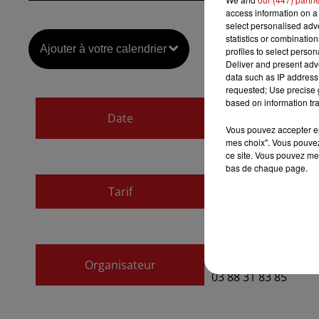
access information on a 
select personalised ad
statistics or combinatio
Ajouter à votre calendrier
profiles to select person
Deliver and present adv
data such as IP address 
requested; Use precise g
based on information tra
du
17 septembre 2
Date
au
17 septembre 20
Vous pouvez accepter en 
mes choix". Vous pouvez
ce site. Vous pouvez met
bas de chaque page.
Tarif
Gratuit
Association des Co
Organisateur
03 88 31 83 85