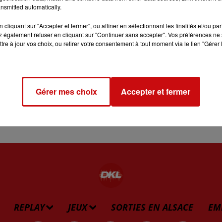
nant soin de retirer les graines. Peler et couper en
nsmitted automatically.
cer l’oignon.
cliquant sur "Accepter et fermer", ou affiner en sélectionnant les finalités et/ou pa
 les pommes de terre et le potimarron dans 2 c-à-s d’huile.
 également refuser en cliquant sur "Continuer sans accepter". Vos préférences ne 
tre à jour vos choix, ou retirer votre consentement à tout moment via le lien "Gérer 
-à-c de curry, 1 c-à-c de muscade, ajouter la feuille de lauri
inutes environ.
de et ajuster l’assaisonnement en sel et poivre. Ajouter un
Gérer mes choix
Accepter et fermer
orizo et la ciboulette hachée au moment de servir.
REPLAY
JEUX
SORTIES EN ALSACE
EM