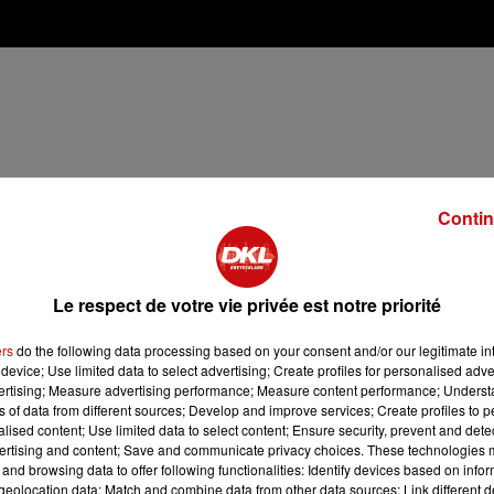
Contin
Le respect de votre vie privée est notre priorité
ers
do the following data processing based on your consent and/or our legitimate int
device; Use limited data to select advertising; Create profiles for personalised adver
vertising; Measure advertising performance; Measure content performance; Unders
ns of data from different sources; Develop and improve services; Create profiles to 
alised content; Use limited data to select content; Ensure security, prevent and detect
ertising and content; Save and communicate privacy choices. These technologies
and browsing data to offer following functionalities: Identify devices based on infor
eolocation data; Match and combine data from other data sources; Link different de