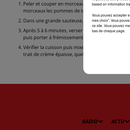
Peler et couper en morceaux le potimarron en pre
based on information tra
morceaux les pommes de terre puis peler et émin
Vous pouvez accepter en 
Dans une grande sauteuse, faire revenir l’oignon,
mes choix". Vous pouvez
ce site. Vous pouvez met
Après 5 à 6 minutes, verser 50 cl d’eau chaude, 1 c
bas de chaque page.
puis porter à frémissement. Laisser mijoter 30 m
Vérifier la cuisson puis mixer avec la crème liqui
trait de crème épaisse, quelques rondelles de ch
RADIO
ACTU