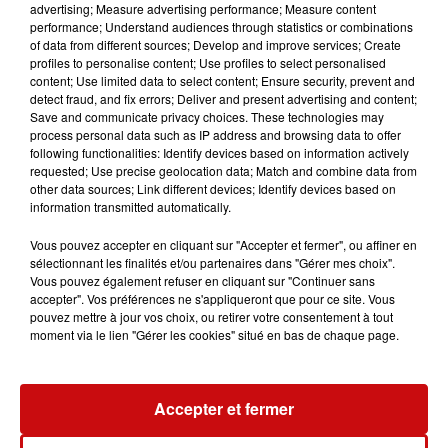
advertising; Measure advertising performance; Measure content
Solidarissimo
performance; Understand audiences through statistics or combinations
of data from different sources; Develop and improve services; Create
profiles to personalise content; Use profiles to select personalised
content; Use limited data to select content; Ensure security, prevent and
detect fraud, and fix errors; Deliver and present advertising and content;
Save and communicate privacy choices. These technologies may
process personal data such as IP address and browsing data to offer
following functionalities: Identify devices based on information actively
requested; Use precise geolocation data; Match and combine data from
other data sources; Link different devices; Identify devices based on
information transmitted automatically.
LES AUTRES ACTUALITÉS
Vous pouvez accepter en cliquant sur "Accepter et fermer", ou affiner en
sélectionnant les finalités et/ou partenaires dans "Gérer mes choix".
Vous pouvez également refuser en cliquant sur "Continuer sans
accepter". Vos préférences ne s'appliqueront que pour ce site. Vous
31 juillet 2026
pouvez mettre à jour vos choix, ou retirer votre consentement à tout
MULHOUSE : UN HOMME
moment via le lien "Gérer les cookies" situé en bas de chaque page.
CONDAMNÉ À TROIS MOIS DE
PRISON AVEC SURSIS...
Mulhouse : un homme condamné à trois
Accepter et fermer
mois de prison avec sursis pour un salut
nazi