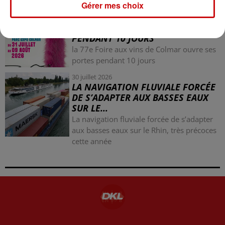
Gérer mes choix
31 juillet 2026
LA 77E FOIRE AUX VINS DE
COLMAR OUVRE SES PORTES
PENDANT 10 JOURS
la 77e Foire aux vins de Colmar ouvre ses
portes pendant 10 jours
30 juillet 2026
LA NAVIGATION FLUVIALE FORCÉE
DE S’ADAPTER AUX BASSES EAUX
SUR LE...
La navigation fluviale forcée de s’adapter
aux basses eaux sur le Rhin, très précoces
cette année