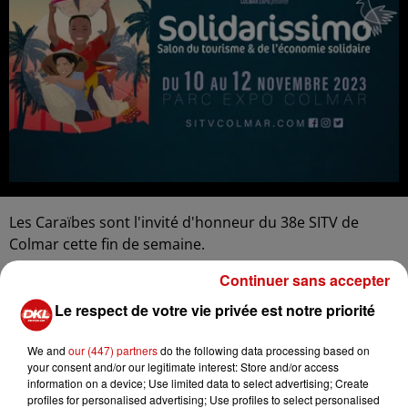
Les Caraïbes sont l'invité d'honneur du 38e SITV de
Colmar cette fin de semaine.
Le salon international du tourisme et des voyages
Continuer sans accepter
s'accompagne depuis une douzaine d'années de
Le respect de votre vie privée est notre priorité
Solidarissimo, le salon du tourisme et de l'économie
solidaire.
We and
our (447) partners
do the following data processing based on
your consent and/or our legitimate interest: Store and/or access
Pascal Kury
information on a device; Use limited data to select advertising; Create
profiles for personalised advertising; Use profiles to select personalised