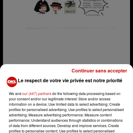
Continuer sans accepter
Le respect de votre vie privée est notre priorité
Soirées Alsaciennes
Crédit :
Soirées Alsaciennes
We and
our (447) partners
do the following data processing based on
your consent and/or our legitimate interest: Store and/or access
information on a device; Use limited data to select advertising; Create
profiles for personalised advertising; Use profiles to select personalised
advertising; Measure advertising performance; Measure content
performance; Understand audiences through statistics or combinations
Ajouter à votre calendrier
of data from different sources; Develop and improve services; Create
profiles to personalise content; Use profiles to select personalised