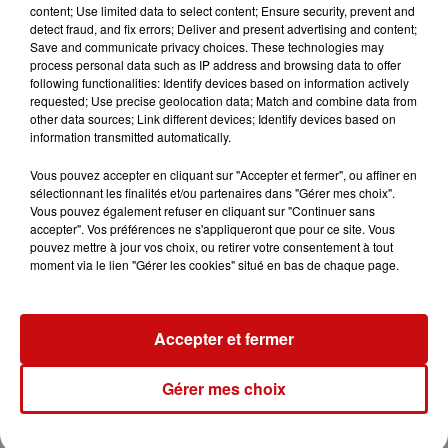
content; Use limited data to select content; Ensure security, prevent and
detect fraud, and fix errors; Deliver and present advertising and content;
Save and communicate privacy choices. These technologies may
du
8 mars 2024 à 20h00
process personal data such as IP address and browsing data to offer
Date
following functionalities: Identify devices based on information actively
au
8 mars 2024 à 22h00
requested; Use precise geolocation data; Match and combine data from
other data sources; Link different devices; Identify devices based on
information transmitted automatically.
du
9 mars 2024 à 20h00
Vous pouvez accepter en cliquant sur "Accepter et fermer", ou affiner en
Date
sélectionnant les finalités et/ou partenaires dans "Gérer mes choix".
au
9 mars 2024 à 22h00
Vous pouvez également refuser en cliquant sur "Continuer sans
accepter". Vos préférences ne s'appliqueront que pour ce site. Vous
pouvez mettre à jour vos choix, ou retirer votre consentement à tout
moment via le lien "Gérer les cookies" situé en bas de chaque page.
Tarif
Gratuit
Accepter et fermer
Les amis du dialecte de Kintzheim
Organisateur
Gérer mes choix
03 88 82 38 77