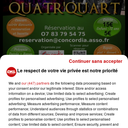
Continuer sans accepter
Le respect de votre vie privée est notre priorité
soirée celtique
We and
our (447) partners
do the following data processing based on
Crédit :
soirée celtique
your consent and/or our legitimate interest: Store and/or access
information on a device; Use limited data to select advertising; Create
profiles for personalised advertising; Use profiles to select personalised
advertising; Measure advertising performance; Measure content
performance; Understand audiences through statistics or combinations
of data from different sources; Develop and improve services; Create
profiles to personalise content; Use profiles to select personalised
Ajouter à votre calendrier
content; Use limited data to select content; Ensure security, prevent and