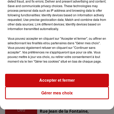
detect fraud, and fix errors; Deliver and present advertising and content;
Save and communicate privacy choices. These technologies may
process personal data such as IP address and browsing data to offer
du
9 avril 2022 à 20h00
following functionalities: Identify devices based on information actively
Date
requested; Use precise geolocation data; Match and combine data from
au
9 avril 2022 à 23h00
other data sources; Link different devices; Identify devices based on
information transmitted automatically.
Vous pouvez accepter en cliquant sur "Accepter et fermer", ou affiner en
Payant
sélectionnant les finalités et/ou partenaires dans "Gérer mes choix".
Tarif
Vous pouvez également refuser en cliquant sur "Continuer sans
5€-25€
accepter". Vos préférences ne s'appliqueront que pour ce site. Vous
pouvez mettre à jour vos choix, ou retirer votre consentement à tout
moment via le lien "Gérer les cookies" situé en bas de chaque page.
CONCORDIA
Organisateur
0783795475
Accepter et fermer
tresorerie@concordia.asso.fr
Gérer mes choix
A'ESPACE DOLLFUS & NOACK 20 A
Lieu
Rue Jean de la Fontaine,