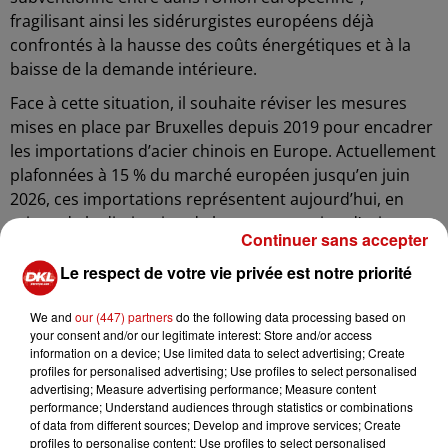
fragilisant ainsi les sidérurgistes européens déjà
confrontés à la hausse des coûts énergétiques et à la
baisse de la demande intérieure.
Face à cette situation, il souhaite réviser les mesures
mises en place par Bruxelles depuis 2019 pour encadrer
les importations d’acier chinois en Europe. Actuellement
plafonnées à 15 % du marché européen jusqu’en juin
2026, ces importations représentent aujourd’hui, en
raison de la diminution de la consommation d’acier,
Continuer sans accepter
près de 30 % du marché. Ce déséquilibre met en péril la
rentabilité des producteurs européens, entraînant des
Le respect de votre vie privée est notre priorité
restructurations et des fermetures de sites.
We and
our (447) partners
do the following data processing based on
L’impact est déjà visible : l’allemand Thyssenkrupp
your consent and/or our legitimate interest: Store and/or access
prévoit la suppression de 11 000 emplois d’ici 2030, soit
information on a device; Use limited data to select advertising; Create
profiles for personalised advertising; Use profiles to select personalised
40 % de ses effectifs. En France, ArcelorMittal prévoit de
advertising; Measure advertising performance; Measure content
fermer deux sites à Denain (Nord) et Reims (Marne) d’ici
performance; Understand audiences through statistics or combinations
le printemps 2025, touchant 136 postes, auxquels
of data from different sources; Develop and improve services; Create
profiles to personalise content; Use profiles to select personalised