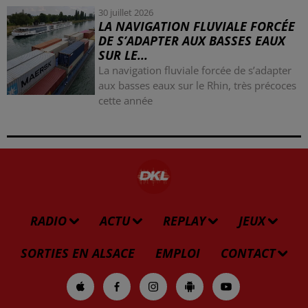
30 juillet 2026
LA NAVIGATION FLUVIALE FORCÉE
DE S’ADAPTER AUX BASSES EAUX
SUR LE...
La navigation fluviale forcée de s’adapter
aux basses eaux sur le Rhin, très précoces
cette année
RADIO
ACTU
REPLAY
JEUX
SORTIES EN ALSACE
EMPLOI
CONTACT