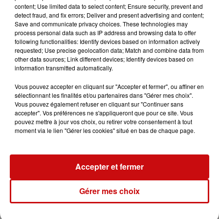
s’ajoutent 28 suppressions prévues dans une filiale à
content; Use limited data to select content; Ensure security, prevent and
Strasbourg et Valence.
detect fraud, and fix errors; Deliver and present advertising and content;
Save and communicate privacy choices. These technologies may
Par ailleurs, le groupe suspend ses investissements
process personal data such as IP address and browsing data to offer
dans la décarbonation à Dunkerque, où se trouve l’un
following functionalities: Identify devices based on information actively
requested; Use precise geolocation data; Match and combine data from
des plus grands hauts-fourneaux d’Europe de l’Ouest.
other data sources; Link different devices; Identify devices based on
Son PDG en France, Alain Le Grix de la Salle, a
information transmitted automatically.
récemment alerté sur le risque de fermetures
Vous pouvez accepter en cliquant sur "Accepter et fermer", ou affiner en
supplémentaires si des mesures de protection ne sont
sélectionnant les finalités et/ou partenaires dans "Gérer mes choix".
pas prises à l’échelle européenne. Cette incertitude est
Vous pouvez également refuser en cliquant sur "Continuer sans
d’autant plus marquée dans un contexte de tensions
accepter". Vos préférences ne s'appliqueront que pour ce site. Vous
pouvez mettre à jour vos choix, ou retirer votre consentement à tout
commerciales, notamment avec les menaces de Donald
moment via le lien "Gérer les cookies" situé en bas de chaque page.
Trump sur le commerce mondial.
Alors qu’il freine ses projets d’acier vert en France,
ArcelorMittal investit massivement aux États-Unis : le 6
Accepter et fermer
février, le groupe a annoncé un projet d’un milliard de
dollars pour la construction d’une nouvelle usine en
Gérer mes choix
Alabama.