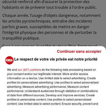
sécurité renforcé afin d’assurer la protection des
habitants et de prévenir tout trouble à l’ordre public.
Chaque année, l’usage d’objets dangereux, notamment
les articles pyrotechniques, entraîne des incidents
parfois graves, susceptibles de mettre en danger
l’intégrité physique des personnes et de perturber la
tranquillité publique.
Face à ces risques, le préfet du Haut-Rhin, Emmanuel
Continuer sans accepter
Aubry, a pris plusieurs arrêtés réglementaires,
applicables sur l’ensemble du département.
Le respect de votre vie privée est notre priorité
Du vendredi 11 juillet à 8h00 au mardi 15 juillet à 8h00,
We and
our (447) partners
do the following data processing based on
l’achat, la vente, le transport et l’utilisation de feux
your consent and/or our legitimate interest: Store and/or access
d’artifice et autres articles pyrotechniques sont
information on a device; Use limited data to select advertising; Create
strictement interdits, à l’exception des cas suivants :
profiles for personalised advertising; Use profiles to select personalised
advertising; Measure advertising performance; Measure content
événements pyrotechniques autorisés et encadrés
performance; Understand audiences through statistics or combinations
of data from different sources; Develop and improve services; Create
par des professionnels ou des collectivités locales,
profiles to personalise content; Use profiles to select personalised
content; Use limited data to select content; Ensure security, prevent and
feux d’artifice tirés à l’initiative de personnes