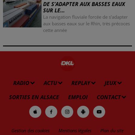
DE S’ADAPTER AUX BASSES EAUX
SUR LE...
La navigation fluviale forcée de s’adapter
aux basses eaux sur le Rhin, très précoces
cette année
RADIO
ACTU
REPLAY
JEUX
SORTIES EN ALSACE
EMPLOI
CONTACT
Gestion des cookies
Mentions légales
Plan du site