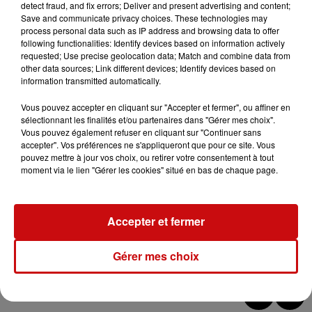
detect fraud, and fix errors; Deliver and present advertising and content;
publiques ou d’organisateurs ayant déclaré leur
Save and communicate privacy choices. These technologies may
événement en préfecture.
process personal data such as IP address and browsing data to offer
following functionalities: Identify devices based on information actively
Jusqu’au 4 août 2025, toute manifestation de type rave-
requested; Use precise geolocation data; Match and combine data from
party, free-party ou teknival est prohibée sur l’ensemble
other data sources; Link different devices; Identify devices based on
information transmitted automatically.
du territoire départemental. Le transport et l’installation
de matériel lié à ces événements sont également
Vous pouvez accepter en cliquant sur "Accepter et fermer", ou affiner en
interdits.
sélectionnant les finalités et/ou partenaires dans "Gérer mes choix".
Vous pouvez également refuser en cliquant sur "Continuer sans
Le préfet appelle chacun à faire preuve de responsabilité
accepter". Vos préférences ne s'appliqueront que pour ce site. Vous
pouvez mettre à jour vos choix, ou retirer votre consentement à tout
et de civisme pour que les célébrations du 14 juillet
moment via le lien "Gérer les cookies" situé en bas de chaque page.
puissent se dérouler dans des conditions sereines et
sécurisées.
Les arrêtés préfectoraux détaillant l’ensemble de ces
Accepter et fermer
mesures sont disponibles sur le site officiel des services
de l’État dans le Haut-Rhin.
Gérer mes choix