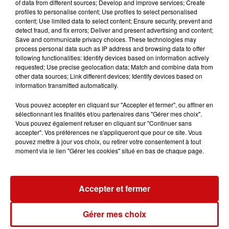
of data from different sources; Develop and improve services; Create
élevées enregistrées au cours du mois de mai. La nappe
profiles to personalise content; Use profiles to select personalised
content; Use limited data to select content; Ensure security, prevent and
phréatique d’Alsace montre également des signes de
detect fraud, and fix errors; Deliver and present advertising and content;
fragilité.
Save and communicate privacy choices. These technologies may
process personal data such as IP address and browsing data to offer
À ce stade, aucune restriction obligatoire n’a été mise en
following functionalities: Identify devices based on information actively
place. Le classement en vigilance constitue toutefois un
requested; Use precise geolocation data; Match and combine data from
other data sources; Link different devices; Identify devices based on
signal d’alerte destiné à sensibiliser la population et à
information transmitted automatically.
prévenir une aggravation de la situation dans les
semaines à venir.
Vous pouvez accepter en cliquant sur "Accepter et fermer", ou affiner en
sélectionnant les finalités et/ou partenaires dans "Gérer mes choix".
Les habitants sont ainsi encouragés à réduire leur
Vous pouvez également refuser en cliquant sur "Continuer sans
consommation d’eau au quotidien. Les autorités
accepter". Vos préférences ne s'appliqueront que pour ce site. Vous
pouvez mettre à jour vos choix, ou retirer votre consentement à tout
recommandent notamment de limiter le gaspillage, de
moment via le lien "Gérer les cookies" situé en bas de chaque page.
privilégier les douches plutôt que les bains et
d’optimiser l’utilisation des appareils ménagers tels que
les lave-linge et lave-vaisselle.
Accepter et fermer
Alors que les prévisions météorologiques annoncent
peu de précipitations dans les prochains jours, la
Gérer mes choix
vigilance de chacun est jugée essentielle pour préserver