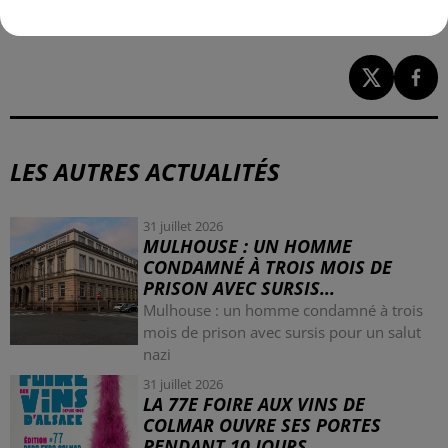
les ressources en eau du territoire.
LES AUTRES ACTUALITÉS
31 juillet 2026
MULHOUSE : UN HOMME
CONDAMNÉ À TROIS MOIS DE
PRISON AVEC SURSIS...
Mulhouse : un homme condamné à trois
mois de prison avec sursis pour un salut
nazi
31 juillet 2026
LA 77E FOIRE AUX VINS DE
COLMAR OUVRE SES PORTES
PENDANT 10 JOURS