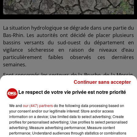
La situation hydrologique se dégrade dans une partie du
Bas-Rhin. Les autorités ont décidé de placer plusieurs
bassins versants du sud-ouest du département en
vigilance sécheresse en raison de niveaux d’eau
particulièrement faibles observés ces dernières
semaines.
Sont concernés les secteurs de la Bruche, de la Mossig,
Continuer sans accepter
de l’Ehn, de l’Andlau, du Giessen et de la Liepvrette.
Malgré les pluies enregistrées au cours du mois de juin,
Le respect de votre vie privée est notre priorité
les débits des cours d’eau restent insuffisants pour
compenser le manque d’eau accumulé depuis le début
We and
our (447) partners
do the following data processing based on
your consent and/or our legitimate interest: Store and/or access
du printemps.
information on a device; Use limited data to select advertising; Create
Selon les services de l’État, cette situation résulte
profiles for personalised advertising; Use profiles to select personalised
advertising; Measure advertising performance; Measure content
principalement d’un déficit de précipitations observé
performance; Understand audiences through statistics or combinations
depuis le mois de mars, combiné à des températures