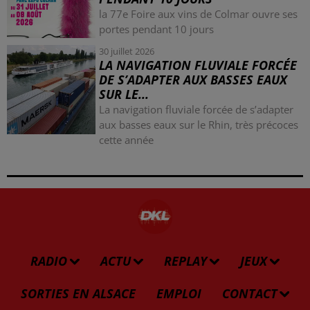
la 77e Foire aux vins de Colmar ouvre ses
portes pendant 10 jours
30 juillet 2026
LA NAVIGATION FLUVIALE FORCÉE
DE S’ADAPTER AUX BASSES EAUX
SUR LE...
La navigation fluviale forcée de s’adapter
aux basses eaux sur le Rhin, très précoces
cette année
RADIO
ACTU
REPLAY
JEUX
SORTIES EN ALSACE
EMPLOI
CONTACT