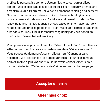
fryer sur un papier cuisson puis enfourner 13 à 15
profiles to personalise content; Use profiles to select personalised
content; Use limited data to select content; Ensure security, prevent and
minutes à 180°C. Ou la même chose dans une
detect fraud, and fix errors; Deliver and present advertising and content;
poêle avec de l'huile, mais ne pas oublier de
Save and communicate privacy choices. These technologies may
surveiller et retourner régulièrement.
process personal data such as IP address and browsing data to offer
following functionalities: Identify devices based on information actively
Servir les pavés de saumon avec des légumes
requested; Use precise geolocation data; Match and combine data from
other data sources; Link different devices; Identify devices based on
sautés par exemple !
information transmitted automatically.
LES AUTRES ACTUALITÉS
Vous pouvez accepter en cliquant sur "Accepter et fermer", ou affiner en
sélectionnant les finalités et/ou partenaires dans "Gérer mes choix".
31 juillet 2026
Vous pouvez également refuser en cliquant sur "Continuer sans
Mulhouse : un homme condamné à
accepter". Vos préférences ne s'appliqueront que pour ce site. Vous
pouvez mettre à jour vos choix, ou retirer votre consentement à tout
trois mois de prison avec sursis...
moment via le lien "Gérer les cookies" situé en bas de chaque page.
31 juillet 2026
la 77e Foire aux vins de Colmar
Accepter et fermer
ouvre ses portes pendant 10 jours
Gérer mes choix
30 juillet 2026