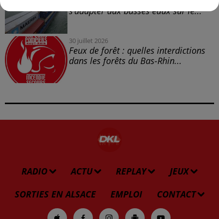
La navigation fluviale forcée de
s’adapter aux basses eaux sur le...
30 juillet 2026
Feux de forêt : quelles interdictions
dans les forêts du Bas-Rhin...
RADIO
ACTU
REPLAY
JEUX
SORTIES EN ALSACE
EMPLOI
CONTACT