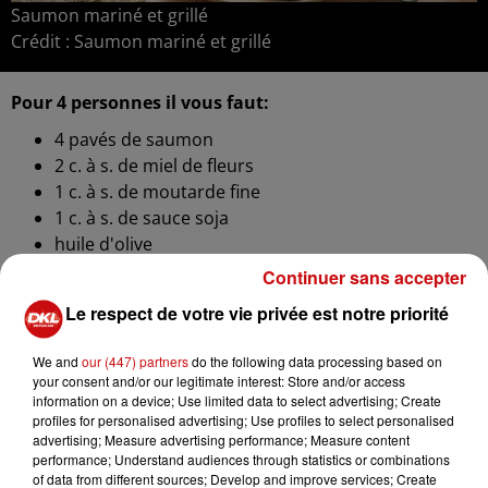
Saumon mariné et grillé
Crédit :
Saumon mariné et grillé
Pour 4 personnes il vous faut:
4
pavés de saumon
2
c. à s. de
miel de fleurs
1
c. à s. de
moutarde fine
1
c. à s. de
sauce soja
huile d'olive
Continuer sans accepter
Préparation:
Le respect de votre vie privée est notre priorité
Mélanger tous les ingrédients de la marinade dans
un bol : le miel, la moutarde, la sauce soja et un
We and
our (447) partners
do the following data processing based on
peu d’huile d’olive.
your consent and/or our legitimate interest: Store and/or access
information on a device; Use limited data to select advertising; Create
Enrober les pavés de saumon puis les laisser au
profiles for personalised advertising; Use profiles to select personalised
réfrigérateur pendant 15 minutes.
advertising; Measure advertising performance; Measure content
performance; Understand audiences through statistics or combinations
Disposer les pavés de saumon dans la cuve du air
of data from different sources; Develop and improve services; Create