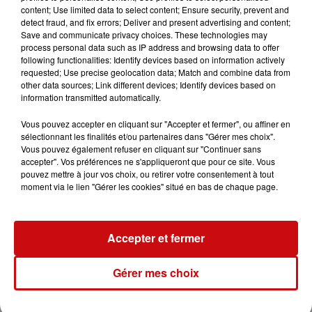
content; Use limited data to select content; Ensure security, prevent and
detect fraud, and fix errors; Deliver and present advertising and content;
Save and communicate privacy choices. These technologies may
process personal data such as IP address and browsing data to offer
following functionalities: Identify devices based on information actively
requested; Use precise geolocation data; Match and combine data from
LES AUTRES ACTUALITÉS
other data sources; Link different devices; Identify devices based on
information transmitted automatically.
31 juillet 2026
Vous pouvez accepter en cliquant sur "Accepter et fermer", ou affiner en
MULHOUSE : UN HOMME
sélectionnant les finalités et/ou partenaires dans "Gérer mes choix".
CONDAMNÉ À TROIS MOIS DE
Vous pouvez également refuser en cliquant sur "Continuer sans
PRISON AVEC SURSIS...
accepter". Vos préférences ne s'appliqueront que pour ce site. Vous
pouvez mettre à jour vos choix, ou retirer votre consentement à tout
Mulhouse : un homme condamné à trois
moment via le lien "Gérer les cookies" situé en bas de chaque page.
mois de prison avec sursis pour un salut
nazi
31 juillet 2026
Accepter et fermer
LA 77E FOIRE AUX VINS DE
COLMAR OUVRE SES PORTES
PENDANT 10 JOURS
Gérer mes choix
la 77e Foire aux vins de Colmar ouvre ses
portes pendant 10 jours