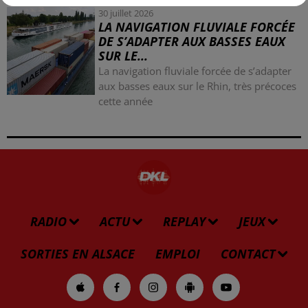
30 juillet 2026
LA NAVIGATION FLUVIALE FORCÉE
DE S’ADAPTER AUX BASSES EAUX
SUR LE...
La navigation fluviale forcée de s’adapter
aux basses eaux sur le Rhin, très précoces
cette année
RADIO
ACTU
REPLAY
JEUX
SORTIES EN ALSACE
EMPLOI
CONTACT