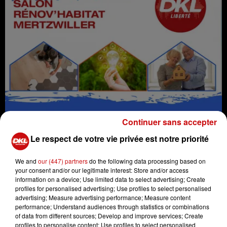
Continuer sans accepter
Le respect de votre vie privée est notre priorité
Ce week-end, rendez-vous à Mertzwiller pour le salon
Rénov'habitat en compagnie de Michel Marseglia à
We and
our (447) partners
do the following data processing based on
l'animation.
your consent and/or our legitimate interest: Store and/or access
information on a device; Use limited data to select advertising; Create
Sur place, vous pourrez tenter votre chance pour
profiles for personalised advertising; Use profiles to select personalised
gagner des places pour le concert d'Alain Morisod et
advertising; Measure advertising performance; Measure content
Sweet People, le 4 décembre au PMC de Strasbourg !
performance; Understand audiences through statistics or combinations
of data from different sources; Develop and improve services; Create
profiles to personalise content; Use profiles to select personalised