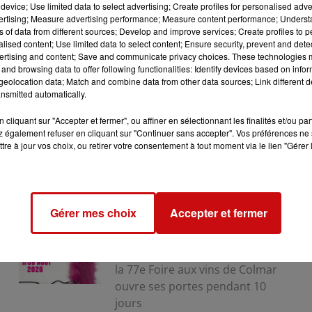
device; Use limited data to select advertising; Create profiles for personalised adver
 de bob à 4 a été annulée, et l'équipe a écourté son séjou
vertising; Measure advertising performance; Measure content performance; Unders
ns of data from different sources; Develop and improve services; Create profiles to 
alised content; Use limited data to select content; Ensure security, prevent and detect
ertising and content; Save and communicate privacy choices. These technologies
and browsing data to offer following functionalities: Identify devices based on infor
eolocation data; Match and combine data from other data sources; Link different de
nsmitted automatically.
cliquant sur "Accepter et fermer", ou affiner en sélectionnant les finalités et/ou pa
 également refuser en cliquant sur "Continuer sans accepter". Vos préférences ne 
tre à jour vos choix, ou retirer votre consentement à tout moment via le lien "Gérer 
31 juillet 2026
Gérer mes choix
Accepter et fermer
LA 77E FOIRE AUX VINS DE
COLMAR OUVRE SES PORTES
PENDANT 10 JOURS
la 77e Foire aux vins de Colmar
ouvre ses portes pendant 10
jours