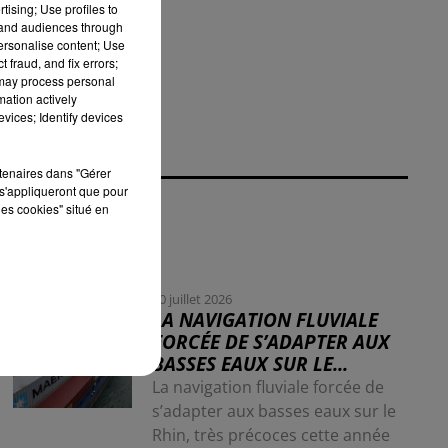
tising; Use profiles to
r
tand audiences through
personalise content; Use
 fraud, and fix errors;
 may process personal
mation actively
vices; Identify devices
rtenaires dans "Gérer
s'appliqueront que pour
les cookies" situé en
30 juillet 2026
LA NAVIGATION FLUVIALE
FORCÉE DE S’ADAPTER AUX
BASSES EAUX SUR LE...
La navigation fluviale forcée de
s’adapter aux basses eaux sur le
Rhin, très précoces cette année