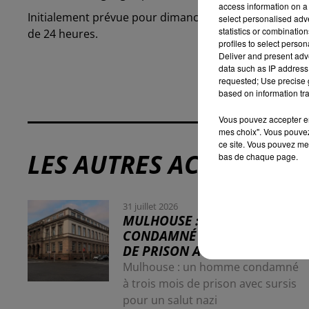
access information on a 
Initialement prévue pour dimanche, la dernière manche
select personalised ad
statistics or combinatio
de 24 heures.
profiles to select person
Deliver and present adv
data such as IP address 
requested; Use precise g
based on information tra
Vous pouvez accepter en 
mes choix". Vous pouvez
ce site. Vous pouvez met
LES AUTRES ACTUALITÉS
bas de chaque page.
31 juillet 2026
MULHOUSE : UN HOMME
CONDAMNÉ À TROIS MOIS
DE PRISON AVEC SURSIS...
Mulhouse : un homme condamné
à trois mois de prison avec sursis
pour un salut nazi