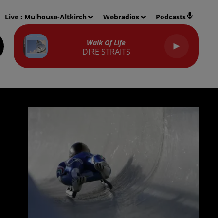
Live :
Mulhouse-Altkirch
Webradios
Podcasts
Walk Of Life
DIRE STRAITS