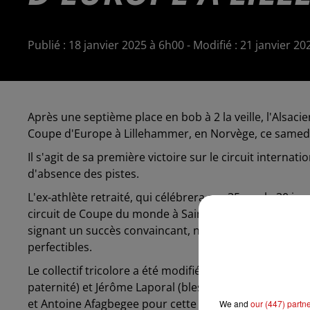
Publié : 18 janvier 2025 à 6h00 - Modifié : 21 janvier
Après une septième place en bob à 2 la veille, l'Alsac
Coupe d'Europe à Lillehammer, en Norvège, ce samedi
Il s'agit de sa première victoire sur le circuit intern
d'absence des pistes.
L'ex-athlète retraité, qui célébrera ses 35 ans le 30 ja
circuit de Coupe du monde à Saint-Moritz (Suisse) dès 
signant un succès convaincant, notamment lors de l
perfectibles.
Le collectif tricolore a été modifié pour l'occasion, av
paternité) et Jérôme Laporal (blessé au tibia). Heinrich
et Antoine Afagbegee pour cette compétition de bob à
We and
our (447) partn