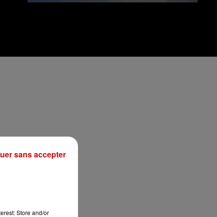
e
uer sans accepter
n
erest: Store and/or