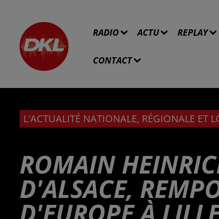
RADIO
ACTU
REPLAY
CONTACT
L'ACTUALITÉ NATIONALE, RÉGIONALE ET 
ROMAIN HEINRIC
D'ALSACE, REMP
D'EUROPE À LIL