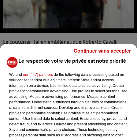
Le couturier italien emblématique Roberto Cavalli,
connu pour ses créations flamboyantes et son style
Continuer sans accepter
prisé par la jet set, est décédé le vendredi 12 avril à l'âge
Le respect de votre vie privée est notre priorité
de 83 ans, selon les médias italiens. L'agence ANSA a
indiqué que le designer est décédé chez lui à Florence,
We and
our (447) partners
do the following data processing based on
sa ville natale, après une longue maladie.
your consent and/or our legitimate interest: Store and/or access
information on a device; Use limited data to select advertising; Create
profiles for personalised advertising; Use profiles to select personalised
advertising; Measure advertising performance; Measure content
performance; Understand audiences through statistics or combinations
of data from different sources; Develop and improve services; Create
profiles to personalise content; Use profiles to select personalised
content; Use limited data to select content; Ensure security, prevent and
detect fraud, and fix errors; Deliver and present advertising and content;
LES AUTRES ACTUALITÉS
Save and communicate privacy choices. These technologies may
process personal data such as IP address and browsing data to offer