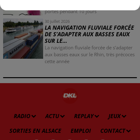
la 77e Foire aux vins de Colmar ouvre ses
portes pendant 10 jours
30 juillet 2026
LA NAVIGATION FLUVIALE FORCÉE
DE S’ADAPTER AUX BASSES EAUX
SUR LE...
La navigation fluviale forcée de s’adapter
aux basses eaux sur le Rhin, très précoces
cette année
RADIO
ACTU
REPLAY
JEUX
SORTIES EN ALSACE
EMPLOI
CONTACT