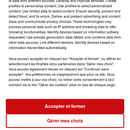
of data from different sources; Develop and improve services; Create
profiles to personalise content; Use profiles to select personalised
content; Use limited data to select content; Ensure security, prevent and
detect fraud, and fix errors; Deliver and present advertising and content;
Save and communicate privacy choices. These technologies may
process personal data such as IP address and browsing data to offer
following functionalities: Identify devices based on information actively
requested; Use precise geolocation data; Match and combine data from
other data sources; Link different devices; Identify devices based on
LES AUTRES ACTUALITÉS
information transmitted automatically.
Vous pouvez accepter en cliquant sur "Accepter et fermer", ou affiner en
sélectionnant les finalités et/ou partenaires dans "Gérer mes choix".
31 juillet 2026
MULHOUSE : UN HOMME
Vous pouvez également refuser en cliquant sur "Continuer sans
accepter". Vos préférences ne s'appliqueront que pour ce site. Vous
CONDAMNÉ À TROIS MOIS DE
pouvez mettre à jour vos choix, ou retirer votre consentement à tout
PRISON AVEC SURSIS...
moment via le lien "Gérer les cookies" situé en bas de chaque page.
Mulhouse : un homme condamné à trois
mois de prison avec sursis pour un salut
nazi
Accepter et fermer
31 juillet 2026
LA 77E FOIRE AUX VINS DE
Gérer mes choix
COLMAR OUVRE SES PORTES
PENDANT 10 JOURS