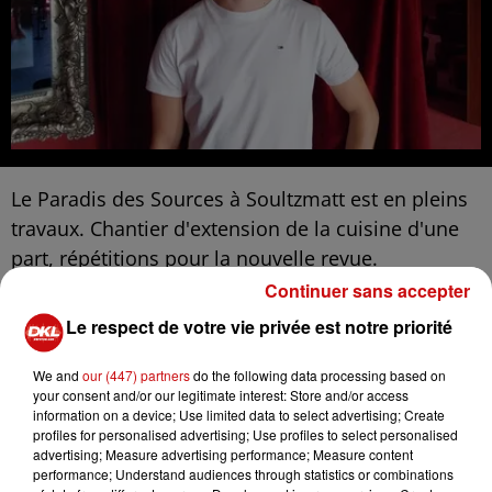
Le Paradis des Sources à Soultzmatt est en pleins
travaux. Chantier d'extension de la cuisine d'une
part, répétitions pour la nouvelle revue.
La saison démarre le 9 septembre sous le signe
Continuer sans accepter
du voyage.
Le respect de votre vie privée est notre priorité
PK
We and
our (447) partners
do the following data processing based on
your consent and/or our legitimate interest: Store and/or access
information on a device; Use limited data to select advertising; Create
Paradis des Sources
profiles for personalised advertising; Use profiles to select personalised
advertising; Measure advertising performance; Measure content
performance; Understand audiences through statistics or combinations