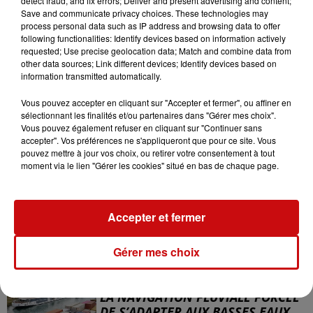
detect fraud, and fix errors; Deliver and present advertising and content;
Save and communicate privacy choices. These technologies may
process personal data such as IP address and browsing data to offer
LES AUTRES ACTUALITÉS
following functionalities: Identify devices based on information actively
requested; Use precise geolocation data; Match and combine data from
other data sources; Link different devices; Identify devices based on
information transmitted automatically.
31 juillet 2026
MULHOUSE : UN HOMME
Vous pouvez accepter en cliquant sur "Accepter et fermer", ou affiner en
CONDAMNÉ À TROIS MOIS DE
sélectionnant les finalités et/ou partenaires dans "Gérer mes choix".
PRISON AVEC SURSIS...
Vous pouvez également refuser en cliquant sur "Continuer sans
Mulhouse : un homme condamné à trois
accepter". Vos préférences ne s'appliqueront que pour ce site. Vous
mois de prison avec sursis pour un salut
pouvez mettre à jour vos choix, ou retirer votre consentement à tout
nazi
moment via le lien "Gérer les cookies" situé en bas de chaque page.
31 juillet 2026
LA 77E FOIRE AUX VINS DE
COLMAR OUVRE SES PORTES
Accepter et fermer
PENDANT 10 JOURS
la 77e Foire aux vins de Colmar ouvre ses
Gérer mes choix
portes pendant 10 jours
30 juillet 2026
LA NAVIGATION FLUVIALE FORCÉE
DE S’ADAPTER AUX BASSES EAUX