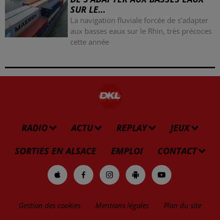
SUR LE...
La navigation fluviale forcée de s’adapter
aux basses eaux sur le Rhin, très précoces
cette année
RADIO
ACTU
REPLAY
JEUX
SORTIES EN ALSACE
EMPLOI
CONTACT
Gestion des cookies
Mentions légales
Plan du site