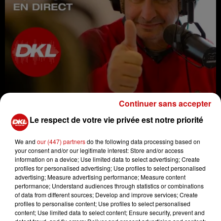
Continuer sans accepter
Le respect de votre vie privée est notre priorité
Retrouvez les émissions "Voyance en direct" de Patrick
Vassilieff sur Youtube :
We and
our (447) partners
do the following data processing based on
your consent and/or our legitimate interest: Store and/or access
https://www.youtube.com/@futurTag/videos
information on a device; Use limited data to select advertising; Create
profiles for personalised advertising; Use profiles to select personalised
advertising; Measure advertising performance; Measure content
performance; Understand audiences through statistics or combinations
of data from different sources; Develop and improve services; Create
profiles to personalise content; Use profiles to select personalised
content; Use limited data to select content; Ensure security, prevent and