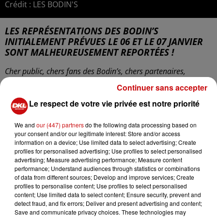
Crédit :
LES BODIN'S
LES REPRÉSENTATIONS DES BODIN’S
INITIALEMENT PRÉVUES LE 06 ET LE 07 JANVIER
SONT MALHEUREUSEMENT REPORTÉES !
Cher public, chers fans des Bodin’s, chers partenaires,
Continuer sans accepter
C’est le cœur serré que nous vous informons du report des
représentations du spectacle
Les Bodin’s Grandeur
Le respect de votre vie privée est notre priorité
Nature
prévues au zénith de Strasbourg Europe les vendredi
6 et samedi 7 janvier 2023.
We and
our (447) partners
do the following data processing based on
your consent and/or our legitimate interest: Store and/or access
En effet, nous venons d’apprendre le problème de santé d’un
information on a device; Use limited data to select advertising; Create
de nos comédiens principaux l’obligeant à rester alité
profiles for personalised advertising; Use profiles to select personalised
advertising; Measure advertising performance; Measure content
quelques jours.
performance; Understand audiences through statistics or combinations
of data from different sources; Develop and improve services; Create
Les représentations du 6 et 7 janvier2023 sont donc
profiles to personalise content; Use profiles to select personalised
reportées ultérieurement et les dates vous seront
content; Use limited data to select content; Ensure security, prevent and
communiquées très rapidement, le temps de coordonner les
detect fraud, and fix errors; Deliver and present advertising and content;
Save and communicate privacy choices. These technologies may
disponibilités du zénith de Strasbourg Europe avec celles des