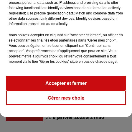
process personal data such as IP address and browsing data to offer
techniciens, des prestataires et des comédiens.
following functionalities: Identify devices based on information actively
requested; Use precise geolocation data; Match and combine data from
Veuillez recevoir Madame, Mademoiselle, Monsieur, nos
other data sources; Link different devices; Identify devices based on
sincères excuses pour ce nouveau contretemps. Maria et son
information transmitted automatically.
fils Christian Bodin se faisaient un plaisir de revenir partager
Vous pouvez accepter en cliquant sur "Accepter et fermer", ou affiner en
ce spectacle en terre alsacienne. Nous vous remercions
sélectionnant les finalités et/ou partenaires dans "Gérer mes choix".
également pour votre patience sans limite avant de retrouver
Vous pouvez également refuser en cliquant sur "Continuer sans
vos artistes préférés.
accepter". Vos préférences ne s'appliqueront que pour ce site. Vous
pouvez mettre à jour vos choix, ou retirer votre consentement à tout
moment via le lien "Gérer les cookies" situé en bas de chaque page.
Accepter et fermer
Ajouter à votre calendrier
Gérer mes choix
du
6 janvier 2023 à 20h00
Date
au
6 janvier 2023 à 21h30