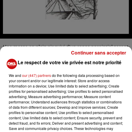
Une messe en plein air suivi d'un repas paroissial seront
Continuer sans accepter
organisés à l'Eglise de Saint-Bernard le dimanche 3
septembre. Au menu : bouchée à la reine avec nouilles
Le respect de votre vie privée est notre priorité
et salade verte, dessert, pâtisserie et café.
We and
our (447) partners
do the following data processing based on
your consent and/or our legitimate interest: Store and/or access
information on a device; Use limited data to select advertising; Create
profiles for personalised advertising; Use profiles to select personalised
advertising; Measure advertising performance; Measure content
Ajouter à votre calendrier
performance; Understand audiences through statistics or combinations
of data from different sources; Develop and improve services; Create
profiles to personalise content; Use profiles to select personalised
content; Use limited data to select content; Ensure security, prevent and
detect fraud, and fix errors; Deliver and present advertising and content;
du
3 septembre 2023 à 10h30
Save and communicate privacy choices. These technologies may
Date