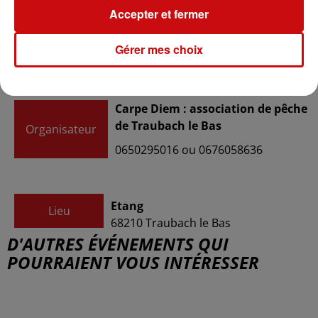
Accepter et fermer
Payant
Tarif
Gérer mes choix
20€ adulte / 12€ pour les -12 ans
Carpe Diem : association de pêche
de Traubach le Bas
Organisateur
0650295016 ou 0676058636
Etang
Lieu
68210
Traubach le Bas
D'AUTRES ÉVÉNEMENTS QUI
POURRAIENT VOUS INTÉRESSER