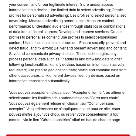
Tarif : 20€ pour les adultes, 12€ pour les -12 ans
your consent and/or our legitimate interest: Store and/or access
information on a device; Use limited data to select advertising; Create
Possibilité à emporter, en amenant le contenant sur
profiles for personalised advertising; Use profiles to select personalised
réservation
advertising; Measure advertising performance; Measure content
performance; Understand audiences through statistics or combinations
Réservations avant le 9 avril au 0650295016 ou au
of data from different sources; Develop and improve services; Create
profiles to personalise content; Use profiles to select personalised
0676058636
content; Use limited data to select content; Ensure security, prevent and
detect fraud, and fix errors; Deliver and present advertising and content;
Save and communicate privacy choices. These technologies may
Places limitées
process personal data such as IP address and browsing data to offer
following functionalities: Identify devices based on information actively
requested; Use precise geolocation data; Match and combine data from
other data sources; Link different devices; Identify devices based on
information transmitted automatically.
Vous pouvez accepter en cliquant sur "Accepter et fermer", ou affiner en
Ajouter à votre calendrier
sélectionnant les finalités et/ou partenaires dans "Gérer mes choix".
Vous pouvez également refuser en cliquant sur "Continuer sans
accepter". Vos préférences ne s'appliqueront que pour ce site. Vous
pouvez mettre à jour vos choix, ou retirer votre consentement à tout
du
13 avril 2025 à 12h00
moment via le lien "Gérer les cookies" situé en bas de chaque page.
Date
au
13 avril 2025 à 15h00