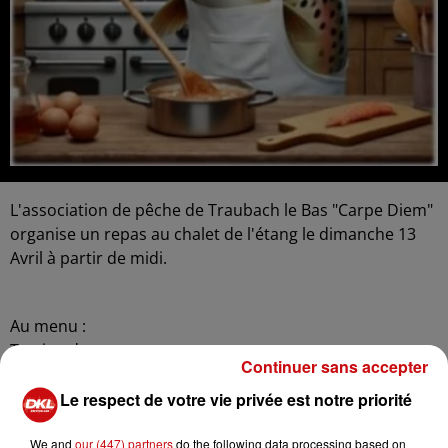
L'association de pêche de Traubach le Bas "Carpe Diem"
organise un repas au chalet de l'étang le dimanche 13
Avril à partir de midi.
Au menu :
Terrine de campagne
Continuer sans accepter
Bouchée à la Reine
Fromage
Le respect de votre vie privée est notre priorité
Dessert
We and
our (447) partners
do the following data processing based on