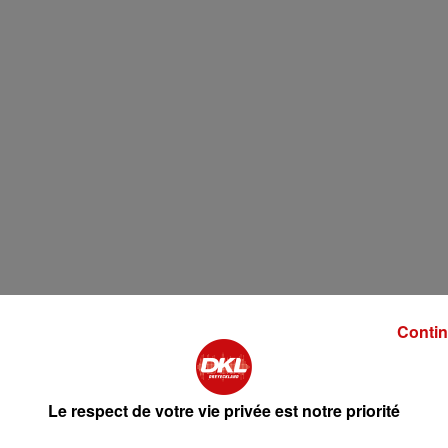
Contin
isser dégorger au frais pendant plusieurs heures.
Le respect de votre vie privée est notre priorité
eau froide.
er frémir quelques minutes en pensant à écumer.