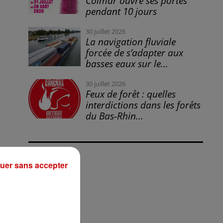
Colmar ouvre ses portes
pendant 10 jours
30 juillet 2026
La navigation fluviale
forcée de s’adapter aux
basses eaux sur le...
30 juillet 2026
Feux de forêt : quelles
interdictions dans les forêts
du Bas-Rhin...
uer sans accepter