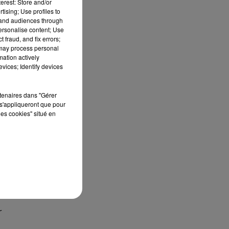
erest: Store and/or
tising; Use profiles to
tand audiences through
personalise content; Use
 fraud, and fix errors;
 may process personal
mation actively
vices; Identify devices
rtenaires dans "Gérer
s'appliqueront que pour
les cookies" situé en
c
r