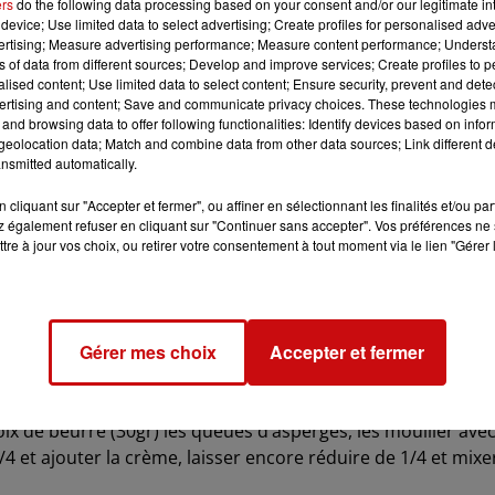
ers
do the following data processing based on your consent and/or our legitimate int
irer délicatement la peau et les parties graisseuses).
device; Use limited data to select advertising; Create profiles for personalised adver
vertising; Measure advertising performance; Measure content performance; Unders
ns of data from different sources; Develop and improve services; Create profiles to 
alised content; Use limited data to select content; Ensure security, prevent and detect
ertising and content; Save and communicate privacy choices. These technologies
éserver jusqu’à la cuisson.
and browsing data to offer following functionalities: Identify devices based on infor
eolocation data; Match and combine data from other data sources; Link different de
nsmitted automatically.
cm en partant de la tête, et garder les queues pour réaliser
cliquant sur "Accepter et fermer", ou affiner en sélectionnant les finalités et/ou pa
 également refuser en cliquant sur "Continuer sans accepter". Vos préférences ne 
tre à jour vos choix, ou retirer votre consentement à tout moment via le lien "Gérer 
l (10 gr par litre).
lles seront cuites des que l’on pourra planter un cure dent
Gérer mes choix
Accepter et fermer
noix de beurre (30gr) les queues d’asperges, les mouiller ave
/4 et ajouter la crème, laisser encore réduire de 1/4 et mixe