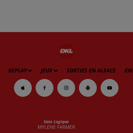
REPLAY
JEUX
SORTIES EN ALSACE
EM
Sans Logique
MYLENE FARMER