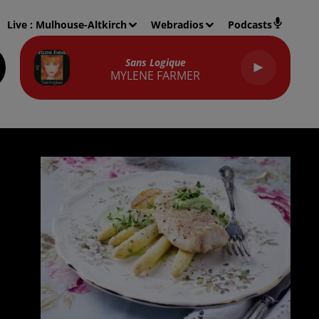
Live :
Mulhouse-Altkirch
Webradios
Podcasts
Sans Logique
MYLENE FARMER