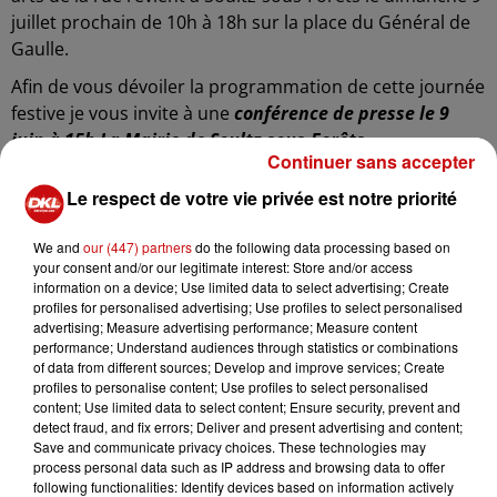
juillet prochain de 10h à 18h sur la place du Général de
Gaulle.
Afin de vous dévoiler la programmation de cette journée
festive je vous invite à une
conférence de presse le 9
juin à 15h La Mairie de Soultz-sous-Forêts
.
Continuer sans accepter
En attendant de vous dévoiler le programme je vous
Le respect de votre vie privée est notre priorité
laisse découvrir le teaser de
l’évènement :
https://www.youtube.com/watch?
We and
our (447) partners
do the following data processing based on
v=7tDS1DTnvGg
your consent and/or our legitimate interest: Store and/or access
information on a device; Use limited data to select advertising; Create
profiles for personalised advertising; Use profiles to select personalised
advertising; Measure advertising performance; Measure content
performance; Understand audiences through statistics or combinations
of data from different sources; Develop and improve services; Create
Ajouter à votre calendrier
profiles to personalise content; Use profiles to select personalised
content; Use limited data to select content; Ensure security, prevent and
detect fraud, and fix errors; Deliver and present advertising and content;
Save and communicate privacy choices. These technologies may
process personal data such as IP address and browsing data to offer
du
9 juillet 2023 à 10h00
following functionalities: Identify devices based on information actively
Date