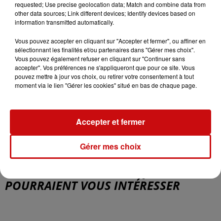
requested; Use precise geolocation data; Match and combine data from
au
9 juillet 2023 à 18h00
other data sources; Link different devices; Identify devices based on
information transmitted automatically.
Vous pouvez accepter en cliquant sur "Accepter et fermer", ou affiner en
Tarif
Gratuit
sélectionnant les finalités et/ou partenaires dans "Gérer mes choix".
Vous pouvez également refuser en cliquant sur "Continuer sans
accepter". Vos préférences ne s'appliqueront que pour ce site. Vous
pouvez mettre à jour vos choix, ou retirer votre consentement à tout
moment via le lien "Gérer les cookies" situé en bas de chaque page.
Relais Culturel La Saline
Organisateur
03.88.80.47.25
Accepter et fermer
Gérer mes choix
Place du Général de Gaulle
Lieu
67250
Soultz-sous-Forêts
D'AUTRES ÉVÉNEMENTS QUI
POURRAIENT VOUS INTÉRESSER