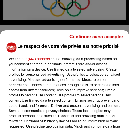
La cérémonie d'allumage de la flamme olympique pour
Continuer sans accepter
les Jeux olympiques de Paris a eu lieu le mardi 16 avril
Le respect de votre vie privée est notre priorité
sur le site antique d'Olympie en Grèce, marquant ainsi le
début de son relais. Ce moment symbolique a été
We and
our (447) partners
do the following data processing based on
marqué par l'allumage du flambeau vers 11 heures.
your consent and/or our legitimate interest: Store and/or access
Stefanos Douskos, champion olympique d'aviron à
information on a device; Use limited data to select advertising; Create
Tokyo en 2021, a entamé le premier relais et a ensuite
profiles for personalised advertising; Use profiles to select personalised
advertising; Measure advertising performance; Measure content
transmis le flambeau à la championne de natation Laure
performance; Understand audiences through statistics or combinations
Manaudou, qui est devenue la première porteuse
of data from different sources; Develop and improve services; Create
française de la flamme olympique pour les Jeux de Paris
profiles to personalise content; Use profiles to select personalised
content; Use limited data to select content; Ensure security, prevent and
2024.
detect fraud, and fix errors; Deliver and present advertising and content;
Save and communicate privacy choices. These technologies may
Après son allumage, la flamme olympique entame
process personal data such as IP address and browsing data to offer
désormais un parcours de dix jours de relais en Grèce.
following functionalities: Identify devices based on information actively
Elle sera officiellement remise aux organisateurs de
requested; Use precise geolocation data; Match and combine data from