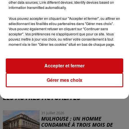
other data sources; Link different devices; Identify devices based on
Paris 2024 le 26 avril prochain, avant de voyager
information transmitted automatically.
jusqu'en France où elle arrivera à Marseille (Bouches-du-
Rhône) le 8 mai. Ensuite, le relais de la flamme
Vous pouvez accepter en cliquant sur "Accepter et fermer", ou affiner en
traversera 65 territoires, avec 10 000 porteurs se
sélectionnant les finalités et/ou partenaires dans "Gérer mes choix".
Vous pouvez également refuser en cliquant sur "Continuer sans
succédant jusqu'à Paris, sa destination finale, où elle
accepter". Vos préférences ne s'appliqueront que pour ce site. Vous
arrivera le 26 juillet. Pour garantir la sécurité de la
pouvez mettre à jour vos choix, ou retirer votre consentement à tout
torche, 200 policiers et gendarmes seront mobilisés en
moment via le lien "Gérer les cookies" situé en bas de chaque page.
permanence.
Accepter et fermer
Gérer mes choix
LES AUTRES ACTUALITÉS
31 juillet 2026
MULHOUSE : UN HOMME
CONDAMNÉ À TROIS MOIS DE