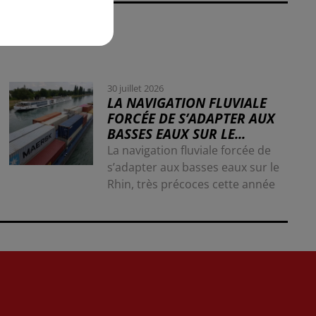
30 juillet 2026
LA NAVIGATION FLUVIALE
FORCÉE DE S’ADAPTER AUX
BASSES EAUX SUR LE...
La navigation fluviale forcée de
s’adapter aux basses eaux sur le
Rhin, très précoces cette année