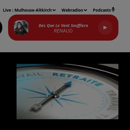
Live :
Mulhouse-Altkirch
Webradios
Podcasts
Des Que Le Vent Soufflera
RENAUD