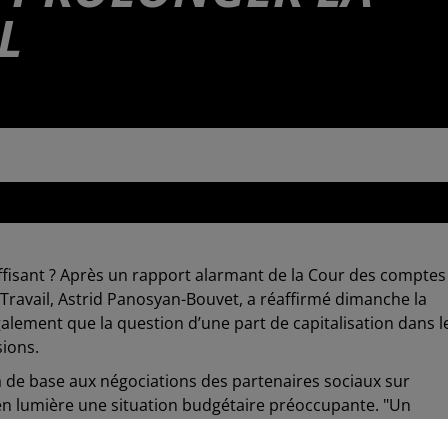
L
 2025 à 15h08
l suffisant ? Après un rapport alarmant de la Cour des comptes
du Travail, Astrid Panosyan-Bouvet, a réaffirmé dimanche la
galement que la question d’une part de capitalisation dans l
sions.
ra de base aux négociations des partenaires sociaux sur
t en lumière une situation budgétaire préoccupante. "Un
pas être durable", a déclaré la ministre.