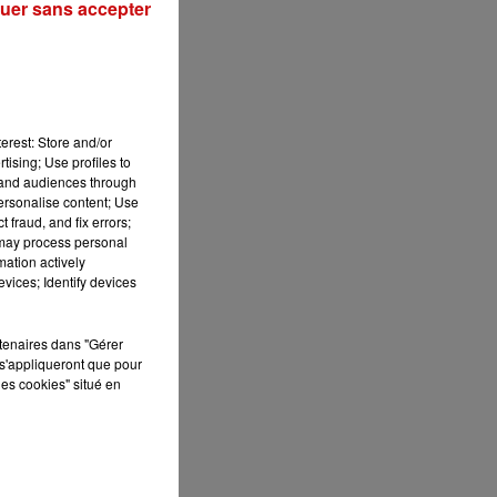
uer sans accepter
erest: Store and/or
tising; Use profiles to
tand audiences through
personalise content; Use
n
 fraud, and fix errors;
 may process personal
mation actively
r
vices; Identify devices
rtenaires dans "Gérer
s'appliqueront que pour
les cookies" situé en