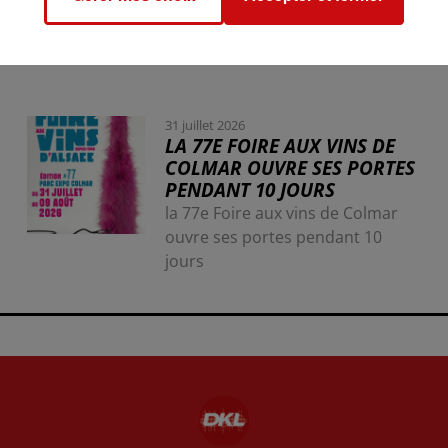
31 juillet 2026
LA 77E FOIRE AUX VINS DE
COLMAR OUVRE SES PORTES
PENDANT 10 JOURS
la 77e Foire aux vins de Colmar
ouvre ses portes pendant 10
jours