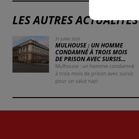
LES AUTRES ACTUALITÉS
31 juillet 2026
MULHOUSE : UN HOMME
CONDAMNÉ À TROIS MOIS
DE PRISON AVEC SURSIS...
Mulhouse : un homme condamné
à trois mois de prison avec sursis
pour un salut nazi