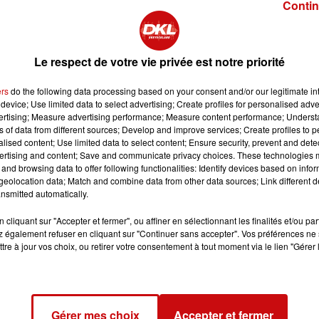
Contin
Tous les leviers doivent être examinés : l’âge de départ, la
ons par rapport à l’inflation", a-t-elle indiqué. Elle insiste
a recherche de solutions basées sur des données
Le respect de votre vie privée est notre priorité
’imposer un choix mais a rappelé sa position : "Dans un
ers
do the following data processing based on your consent and/or our legitimate int
e, il est indispensable de prolonger la durée de travail,
device; Use limited data to select advertising; Create profiles for personalised adver
vertising; Measure advertising performance; Measure content performance; Unders
n la Cour des comptes, l’espérance de vie en bonne santé
ns of data from different sources; Develop and improve services; Create profiles to 
is 2008, un élément que la ministre juge essentiel, tout e
alised content; Use limited data to select content; Ensure security, prevent and detect
énibles.
ertising and content; Save and communicate privacy choices. These technologies
and browsing data to offer following functionalities: Identify devices based on infor
 des régimes de retraite sur l’emploi et la compétitivité. Pa
eolocation data; Match and combine data from other data sources; Link different de
nsmitted automatically.
introduire une part de capitalisation, proposée par la CPME,
15 millions de Français ont recours à la capitalisation. Ce
cliquant sur "Accepter et fermer", ou affiner en sélectionnant les finalités et/ou pa
 également refuser en cliquant sur "Continuer sans accepter". Vos préférences ne 
tre à jour vos choix, ou retirer votre consentement à tout moment via le lien "Gérer 
Gérer mes choix
Accepter et fermer