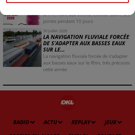
COLMAR OUVRE SES PORTES
PENDANT 10 JOURS
la 77e Foire aux vins de Colmar ouvre ses
portes pendant 10 jours
30 juillet 2026
LA NAVIGATION FLUVIALE FORCÉE
DE S’ADAPTER AUX BASSES EAUX
SUR LE...
La navigation fluviale forcée de s’adapter
aux basses eaux sur le Rhin, très précoces
cette année
RADIO
ACTU
REPLAY
JEUX