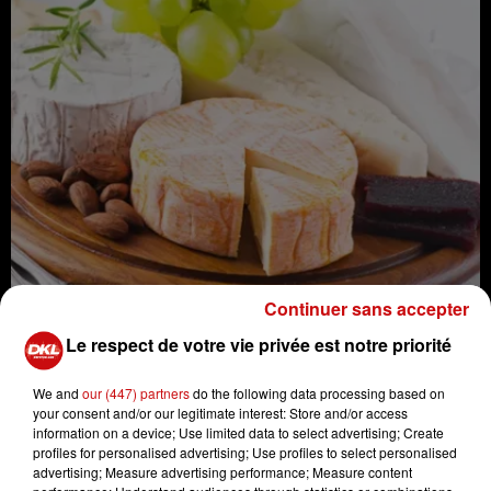
Continuer sans accepter
Le respect de votre vie privée est notre priorité
Le produit Munster AOP Fermier Grand Sapin, vendu
récemment au sein du magasin Auchan Supermarché
We and
our (447) partners
do the following data processing based on
Wissembourg, fait l’objet d’un rappel consommateurs
your consent and/or our legitimate interest: Store and/or access
jusqu’au 20/03 en raison de la présence de Listeria,
information on a device; Use limited data to select advertising; Create
profiles for personalised advertising; Use profiles to select personalised
l’agent responsable de la listériose, une infection grave
advertising; Measure advertising performance; Measure content
d’origine alimentaire. Les personnes concernées sont