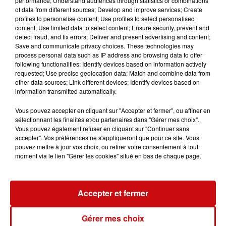
performance; Understand audiences through statistics or combinations
invitées à rapporter les produits au supermarché et à se
of data from different sources; Develop and improve services; Create
profiles to personalise content; Use profiles to select personalised
faire rembourser.
content; Use limited data to select content; Ensure security, prevent and
detect fraud, and fix errors; Deliver and present advertising and content;
Save and communicate privacy choices. These technologies may
process personal data such as IP address and browsing data to offer
following functionalities: Identify devices based on information actively
requested; Use precise geolocation data; Match and combine data from
other data sources; Link different devices; Identify devices based on
information transmitted automatically.
LES AUTRES ACTUALITÉS
Vous pouvez accepter en cliquant sur "Accepter et fermer", ou affiner en
sélectionnant les finalités et/ou partenaires dans "Gérer mes choix".
31 juillet 2026
Vous pouvez également refuser en cliquant sur "Continuer sans
MULHOUSE : UN HOMME
accepter". Vos préférences ne s'appliqueront que pour ce site. Vous
pouvez mettre à jour vos choix, ou retirer votre consentement à tout
CONDAMNÉ À TROIS MOIS DE
moment via le lien "Gérer les cookies" situé en bas de chaque page.
PRISON AVEC SURSIS...
Mulhouse : un homme condamné à trois
mois de prison avec sursis pour un salut
Accepter et fermer
nazi
31 juillet 2026
LA 77E FOIRE AUX VINS DE
Gérer mes choix