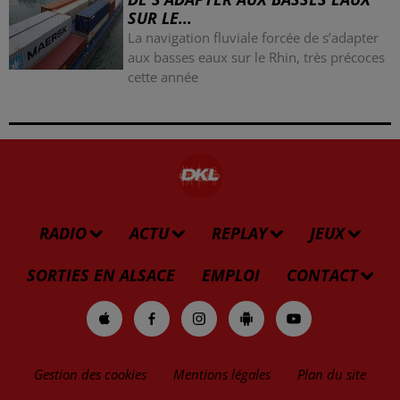
SUR LE...
La navigation fluviale forcée de s’adapter
aux basses eaux sur le Rhin, très précoces
cette année
RADIO
ACTU
REPLAY
JEUX
SORTIES EN ALSACE
EMPLOI
CONTACT
Gestion des cookies
Mentions légales
Plan du site