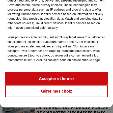
detect fraud, and fix errors; Deliver and present advertising and content;
Save and communicate privacy choices. These technologies may
process personal data such as IP address and browsing data to offer
LES AUTRES ACTUALITÉS
following functionalities: Identify devices based on information actively
requested; Use precise geolocation data; Match and combine data from
other data sources; Link different devices; Identify devices based on
information transmitted automatically.
31 juillet 2026
MULHOUSE : UN HOMME
Vous pouvez accepter en cliquant sur "Accepter et fermer", ou affiner en
CONDAMNÉ À TROIS MOIS DE
sélectionnant les finalités et/ou partenaires dans "Gérer mes choix".
PRISON AVEC SURSIS...
Vous pouvez également refuser en cliquant sur "Continuer sans
Mulhouse : un homme condamné à trois
accepter". Vos préférences ne s'appliqueront que pour ce site. Vous
mois de prison avec sursis pour un salut
pouvez mettre à jour vos choix, ou retirer votre consentement à tout
nazi
moment via le lien "Gérer les cookies" situé en bas de chaque page.
31 juillet 2026
LA 77E FOIRE AUX VINS DE
COLMAR OUVRE SES PORTES
Accepter et fermer
PENDANT 10 JOURS
la 77e Foire aux vins de Colmar ouvre ses
Gérer mes choix
portes pendant 10 jours
30 juillet 2026
LA NAVIGATION FLUVIALE FORCÉE
DE S’ADAPTER AUX BASSES EAUX