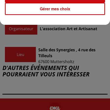
Tarif
Gratuit
Gérer mes choix
Organisateur
L'association Art et Artisanat
Salle des Synergies , 4 rue des
Lieu
Tilleuls
67600
Muttersholtz
D'AUTRES ÉVÉNEMENTS QUI
POURRAIENT VOUS INTÉRESSER