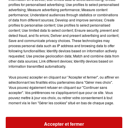
profiles for personalised advertising; Use profiles to select personalised
advertising; Measure advertising performance; Measure content
Ajouter à votre calendrier
performance; Understand audiences through statistics or combinations
of data from different sources; Develop and improve services; Create
profiles to personalise content; Use profiles to select personalised
content; Use limited data to select content; Ensure security, prevent and
detect fraud, and fix errors; Deliver and present advertising and content;
du
18 mai 2024 à 14h00
Save and communicate privacy choices. These technologies may
Date
process personal data such as IP address and browsing data to offer
au
18 mai 2024 à 18h00
following functionalities: Identify devices based on information actively
requested; Use precise geolocation data; Match and combine data from
other data sources; Link different devices; Identify devices based on
information transmitted automatically.
du
19 mai 2024 à 10h00
Date
Vous pouvez accepter en cliquant sur "Accepter et fermer", ou affiner en
au
19 mai 2024 à 18h00
sélectionnant les finalités et/ou partenaires dans "Gérer mes choix".
Vous pouvez également refuser en cliquant sur "Continuer sans
accepter". Vos préférences ne s'appliqueront que pour ce site. Vous
pouvez mettre à jour vos choix, ou retirer votre consentement à tout
du
20 mai 2024 à 10h00
moment via le lien "Gérer les cookies" situé en bas de chaque page.
Date
au
20 mai 2024 à 17h00
Accepter et fermer