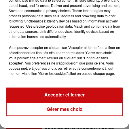
content; Use limited data to select content; Ensure security, prevent and
Ajouter à votre calendrier
detect fraud, and fix errors; Deliver and present advertising and content;
Save and communicate privacy choices. These technologies may
process personal data such as IP address and browsing data to offer
following functionalities: Identify devices based on information actively
requested; Use precise geolocation data; Match and combine data from
du
8 mai 2023 à 0h00
Date
other data sources; Link different devices; Identify devices based on
au
14 mai 2023 à 22h00
information transmitted automatically.
Vous pouvez accepter en cliquant sur "Accepter et fermer", ou affiner en
sélectionnant les finalités et/ou partenaires dans "Gérer mes choix".
Vous pouvez également refuser en cliquant sur "Continuer sans
Tarif
Gratuit
accepter". Vos préférences ne s'appliqueront que pour ce site. Vous
pouvez mettre à jour vos choix, ou retirer votre consentement à tout
moment via le lien "Gérer les cookies" situé en bas de chaque page.
Lerchenberg
Accepter et fermer
Organisateur
06 45 94 99 35
lerchenberg.culture@gmail.com
Gérer mes choix
Salle du Lerchenberg11 rue du