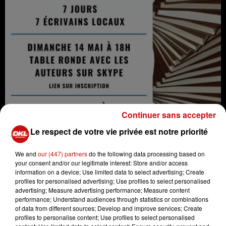
Continuer sans accepter
Le respect de votre vie privée est notre priorité
We and
our (447) partners
do the following data processing based on
Printemps du livre du Lerchenberg
your consent and/or our legitimate interest: Store and/or access
information on a device; Use limited data to select advertising; Create
Crédit :
Printemps du livre du Lerchenberg
profiles for personalised advertising; Use profiles to select personalised
advertising; Measure advertising performance; Measure content
performance; Understand audiences through statistics or combinations
of data from different sources; Develop and improve services; Create
profiles to personalise content; Use profiles to select personalised