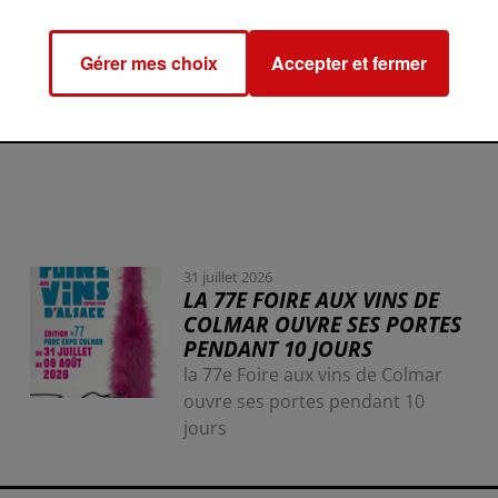
Gérer mes choix
Accepter et fermer
31 juillet 2026
LA 77E FOIRE AUX VINS DE
COLMAR OUVRE SES PORTES
PENDANT 10 JOURS
la 77e Foire aux vins de Colmar
ouvre ses portes pendant 10
jours