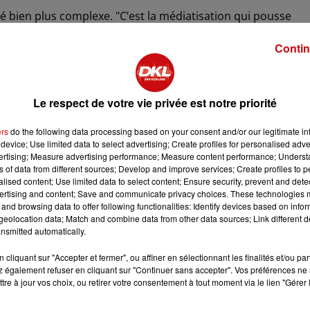
té bien plus complexe. "C’est la médiatisation qui pousse
été valorisés dans les interventions policières, mais on oubl
Contin
, explique Clément Moeglin, président de la SPA de Strasbour
iot sans mesurer l’investissement nécessaire à son
d on se rend compte de ce qu’il faut faire pour les gérer au
Le respect de votre vie privée est notre priorité
ur arrivée massive chez nous."
 d’être stimulés physiquement et mentalement. "J’ai l’habitud
ers
do the following data processing based on your consent and/or our legitimate int
device; Use limited data to select advertising; Create profiles for personalised adver
hose, lui en a déjà dix en tête. Il faut être capable de suiv
vertising; Measure advertising performance; Measure content performance; Unders
ns of data from different sources; Develop and improve services; Create profiles to 
alised content; Use limited data to select content; Ensure security, prevent and detect
lace une sélection rigoureuse des adoptants, en s’assurant
ertising and content; Save and communicate privacy choices. These technologies
hien. Une précaution qui, selon Clément Moeglin, n’est pas
and browsing data to offer following functionalities: Identify devices based on infor
t pas des chiens à mettre entre toutes les mains. Et
eolocation data; Match and combine data from other data sources; Link different de
nsmitted automatically.
 de malinois. Il faudrait peut-être réfléchir à une régulatio
cliquant sur "Accepter et fermer", ou affiner en sélectionnant les finalités et/ou pa
 également refuser en cliquant sur "Continuer sans accepter". Vos préférences ne 
A alerte sur la nécessité d’une meilleure sensibilisation du
tre à jour vos choix, ou retirer votre consentement à tout moment via le lien "Gérer 
que du temps, de l’argent, et surtout des connaissances,
gique et exigeant que le malinois.