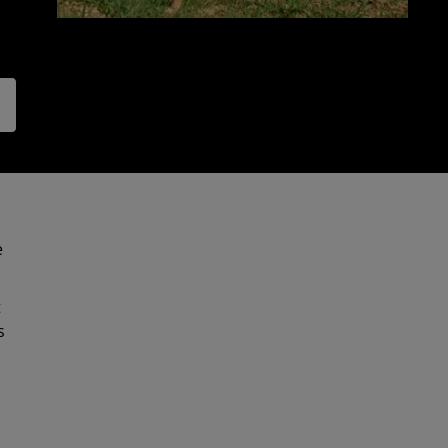
e
t
s