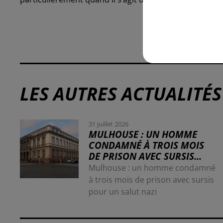
LES AUTRES ACTUALITÉS
31 juillet 2026
MULHOUSE : UN HOMME
CONDAMNÉ À TROIS MOIS
DE PRISON AVEC SURSIS...
Mulhouse : un homme condamné
à trois mois de prison avec sursis
pour un salut nazi