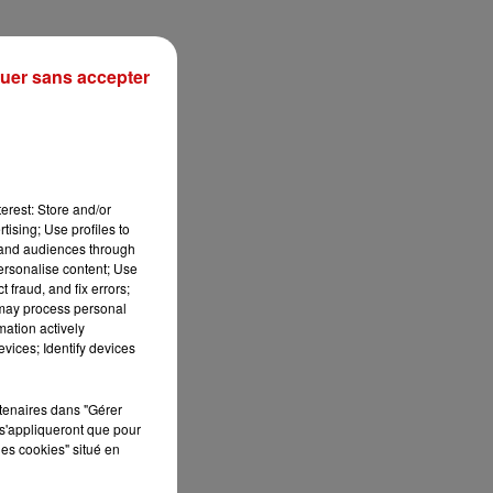
ie
uer sans accepter
g.
e
erest: Store and/or
tising; Use profiles to
re
tand audiences through
personalise content; Use
 fraud, and fix errors;
 may process personal
mation actively
vices; Identify devices
n
rtenaires dans "Gérer
s'appliqueront que pour
les cookies" situé en