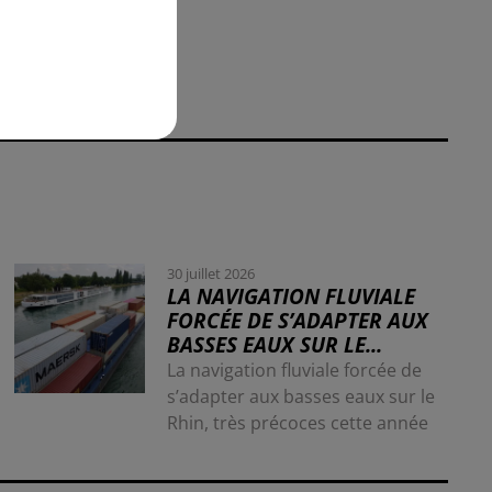
30 juillet 2026
LA NAVIGATION FLUVIALE
FORCÉE DE S’ADAPTER AUX
BASSES EAUX SUR LE...
La navigation fluviale forcée de
s’adapter aux basses eaux sur le
Rhin, très précoces cette année