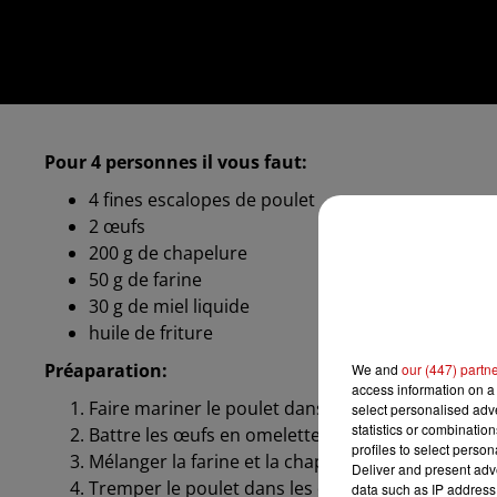
Pour 4 personnes il vous faut:
4
fines escalopes de poulet
2
œufs
200
g de
chapelure
50
g de
farine
30
g de
miel liquide
huile de friture
Préaparation:
We and
our (447) partn
access information on a 
Faire mariner le poulet dans un peu de miel pen
select personalised ad
statistics or combinatio
Battre les œufs en omelette puis les placer dans 
profiles to select person
Mélanger la farine et la chapelure puis disposer 
Deliver and present adv
Tremper le poulet dans les œufs battus puis dan
data such as IP address 