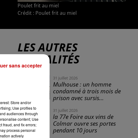
Poulet frit au miel
Crédit :
Poulet frit au miel
LES AUTRES
ACTUALITÉS
uer sans accepter
31 juillet 2026
Mulhouse : un homme
condamné à trois mois de
prison avec sursis...
erest: Store and/or
tising; Use profiles to
31 juillet 2026
tand audiences through
la 77e Foire aux vins de
personalise content; Use
Colmar ouvre ses portes
 fraud, and fix errors;
pendant 10 jours
 may process personal
mation actively