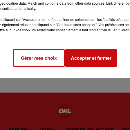
eolocation data; Match and combine data from other data sources; Link different de
nsmitted automatically.
ture bien chaude jusqu’à ce qu’ils soient dorés.
cliquant sur "Accepter et fermer", ou affiner en sélectionnant les finalités et/ou pa
 également refuser en cliquant sur "Continuer sans accepter". Vos préférences ne 
tre à jour vos choix, ou retirer votre consentement à tout moment via le lien "Gérer 
Gérer mes choix
Accepter et fermer