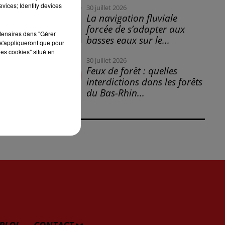
vices; Identify devices
30 juillet 2026
La navigation fluviale
forcée de s’adapter aux
rtenaires dans "Gérer
basses eaux sur le...
s'appliqueront que pour
les cookies" situé en
30 juillet 2026
Feux de forêt : quelles
interdictions dans les forêts
du Bas-Rhin...