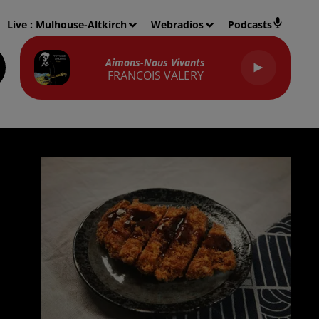
Live :
Mulhouse-Altkirch
Webradios
Podcasts
Aimons-Nous Vivants
FRANCOIS VALERY