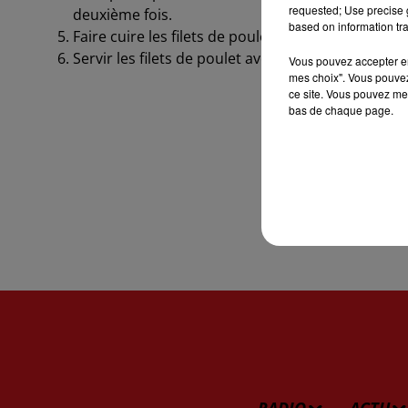
requested; Use precise g
deuxième fois.
based on information tra
Faire cuire les filets de poulet dans l’huile de fri
Servir les filets de poulet avec un peu de miel.
Vous pouvez accepter en 
mes choix". Vous pouvez
ce site. Vous pouvez met
bas de chaque page.