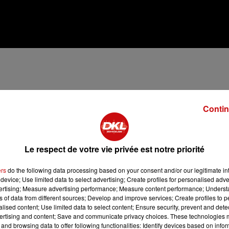
Contin
Le respect de votre vie privée est notre priorité
ers
do the following data processing based on your consent and/or our legitimate int
device; Use limited data to select advertising; Create profiles for personalised adver
dant 10 minutes.
vertising; Measure advertising performance; Measure content performance; Unders
ns of data from different sources; Develop and improve services; Create profiles to 
un bol.
alised content; Use limited data to select content; Ensure security, prevent and detect
le tout dans un bol.
ertising and content; Save and communicate privacy choices. These technologies
s le mélange chapelure-farine. Répéter l’opération une
and browsing data to offer following functionalities: Identify devices based on infor